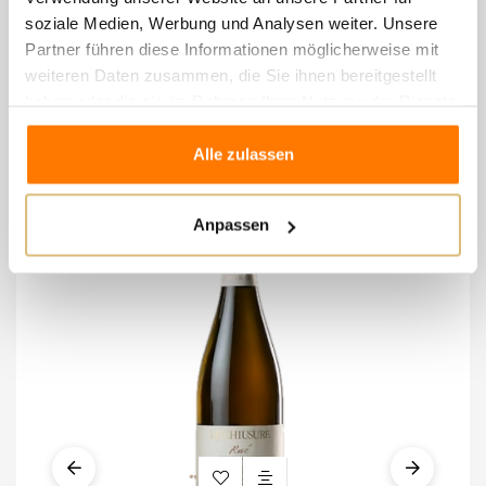
soziale Medien, Werbung und Analysen weiter. Unsere
Partner führen diese Informationen möglicherweise mit
8 andere Artikel in der
weiteren Daten zusammen, die Sie ihnen bereitgestellt
haben oder die sie im Rahmen Ihrer Nutzung der Dienste
gleichen Kategorie:
gesammelt haben.
Alle zulassen
Anpassen