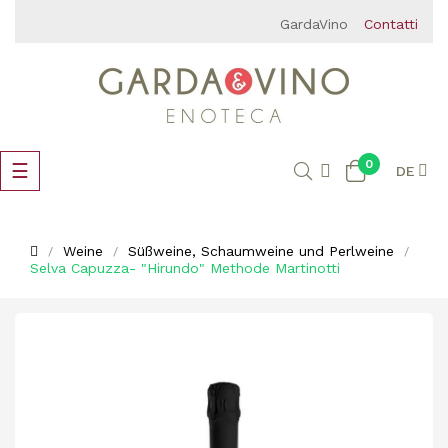
GardaVino
Contatti
0
Umschalten
☰
DE
der
Navigation
Weine
Süßweine, Schaumweine und Perlweine
Selva Capuzza- "Hirundo" Methode Martinotti