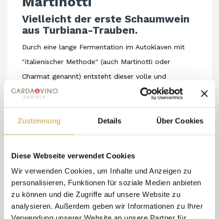
Martinotti
Vielleicht der erste Schaumwein 
aus Turbiana-Trauben.
Durch eine lange Fermentation im Autoklaven mit 
"italienischer Methode" (auch Martinotti oder 
Charmat genannt) entsteht dieser volle und 
strukturierte Schaumwein.
Hergestellt aus handverlesenen Turbiana-Trauben, 
Zustimmung
um eine gute Schaumweinbasis zu erhalten, wird er 
Details
Über Cookies
seit den siebziger Jahren produziert und stellt somit 
eine der allerersten (wenn nicht die erste) 
Diese Webseite verwendet Cookies
Erfahrungen in der Schaumweinherstellung mit 
Wir verwenden Cookies, um Inhalte und Anzeigen zu
dieser Methode aus Turbiana dar.
personalisieren, Funktionen für soziale Medien anbieten
Neben seiner traditionellen Verwendung als Aperitif 
zu können und die Zugriffe auf unsere Website zu
analysieren. Außerdem geben wir Informationen zu Ihrer
ist er eine ausgezeichnete Wahl als Speisebegleiter.
Verwendung unserer Website an unsere Partner für