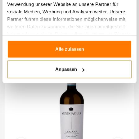
mindestens 8 Monate in der Flasche.
Verwendung unserer Website an unsere Partner für
soziale Medien, Werbung und Analysen weiter. Unsere
Partner führen diese Informationen möglicherweise mit
weiteren Daten zusammen, die Sie ihnen bereitgestellt
8 andere Artikel in der
haben oder die sie im Rahmen Ihrer Nutzung der Dienste
gleichen Kategorie:
gesammelt haben.
Alle zulassen
NEU
Anpassen