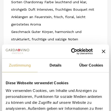
Sorten Chardonnay Farbe leuchtend und klar,
strohgelb Duft Intensives, fruchtiges Bouquet mit
Anklängen an Feuerstein, frisch, floral, leicht
geröstetes Aroma
Geschmack Guter Körper, harmonisch und
strukturiert, fruchtige und salzige Noten
Speiseempfehlung zu Fisch, Krustentieren, weißem
Fleisch und Geflügel
Herkunft Arco -Vigna Piscol- 130 Meter s.l.m.
Zustimmung
Details
Über Cookies
Boden Kalkhaltiger Lehm
Vinifikation Sanfte Pressung der Trauben im ganzen
Diese Webseite verwendet Cookies
Traubenverband, Fermentation und Reifung in
Wir verwenden Cookies, um Inhalte und Anzeigen zu
überwiegend gebrauchten Fässern aus französischer
personalisieren, Funktionen für soziale Medien anbieten
Eiche (225 und 500 Liter)
zu können und die Zugriffe auf unsere Website zu
Reifung im Fass für 8 Monate, anschließend reift er
analysieren. Außerdem geben wir Informationen zu Ihrer