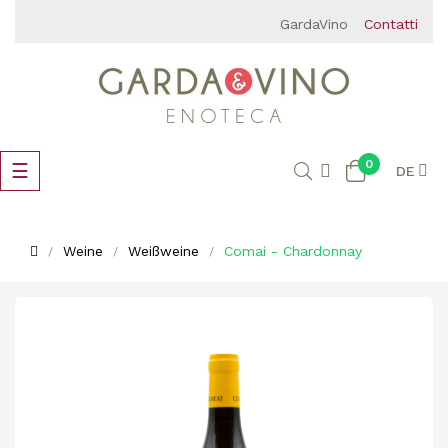
GardaVino
Contatti
0
Umschalten
☰
DE
der
Navigation
Weine
Weißweine
Comai - Chardonnay