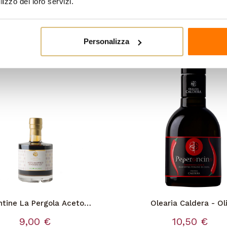
lizzo dei loro servizi.
egoria:
Personalizza
ntine La Pergola Aceto
Olearia Caldera - Ol
Balsamico Bio
Extravergine al Peperonci
9,00 €
10,50 €
Lt