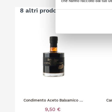
che hanno raccolto dal tuo uti
8 altri prodotti della stessa cat
Condimento Aceto Balsamico Al
Ca
Tartufo
9,50 €