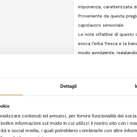
imponenza, caratterizzata da
Proveniente da questa pregiat
capolavoro sensoriale.
Le note olfattive di questo
evoca l’erba fresca e la ban
modo avvolgente, regalando 
Al gusto, l’Olio Extravergine
accompagnato da una sorpre
piccantezza distintiva preval
Dettagli
conferendo all’olio un profil
Consigliamo vivamente l’utili
ookie
rilevanza, in particolare quel
nalizzare contenuti ed annunci, per fornire funzionalità dei socia
e complessità aromatica lo 
inoltre informazioni sul modo in cui utilizzi il nostro sito con i n
pietanze robuste e ricche.
icità e social media, i quali potrebbero combinarle con altre inform