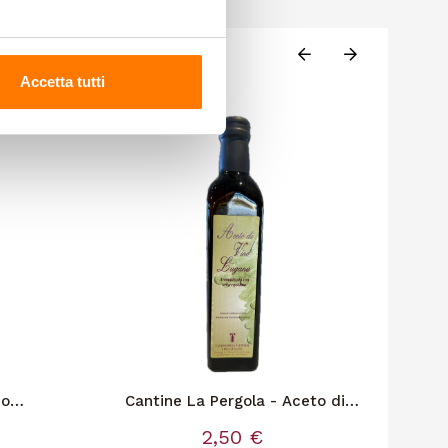
Accetta tutti
io
Cantine La Pergola - Aceto di
F
no 0,25
Lugana con Erba Cipollina
2,50 €