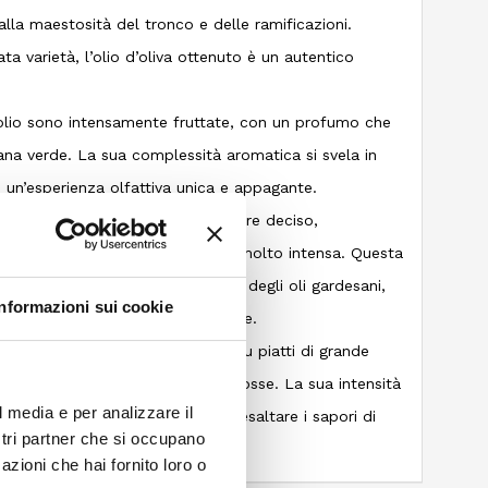
lla maestosità del tronco e delle ramificazioni.
a varietà, l’olio d’oliva ottenuto è un autentico
 olio sono intensamente fruttate, con un profumo che
ana verde. La sua complessità aromatica si svela in
un’esperienza olfattiva unica e appagante.
 Gargnà si distingue per un carattere deciso,
ndente sensazione di piccante molto intensa. Questa
e sul sapore dolce iniziale, tipico degli oli gardesani,
Informazioni sui cookie
o gustativo unico e indimenticabile.
zzo di questo straordinario olio su piatti di grande
li dai gusti decisi, come le carni rosse. La sua intensità
l media e per analizzare il
rendono il compagno ideale per esaltare i sapori di
ostri partner che si occupano
azioni che hai fornito loro o