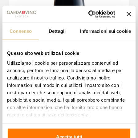
Consenso
Dettagli
Informazioni sui cookie
-2,00 €
Questo sito web utilizza i cookie
Utilizziamo i cookie per personalizzare contenuti ed
Carlo Zenegaglia - Graponero Cabernet
annunci, per fornire funzionalità dei social media e per
-2,00 €
14,50 €
16,50 €
analizzare il nostro traffico. Condividiamo inoltre
informazioni sul modo in cui utilizzi il nostro sito con i
nostri partner che si occupano di analisi dei dati web,
Wishlist
Compare
pubblicità e social media, i quali potrebbero combinarle
con altre informazioni che hai fornito loro o che hanno
raccolto dal tuo utilizzo dei loro servizi.
Accetta tutti