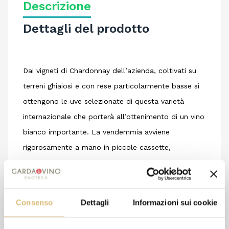
Descrizione
Dettagli del prodotto
Dai vigneti di Chardonnay dell’azienda, coltivati su
terreni ghiaiosi e con rese particolarmente basse si
ottengono le uve selezionate di questa varietà
internazionale che porterà all’ottenimento di un vino
bianco importante. La vendemmia avviene
rigorosamente a mano in piccole cassette,
appassimento naturale per 15-20 giorni, diraspatura,
leggera macerazione e pressatura soffice.
Fermentazione a temperatura controllata e
Consenso
Dettagli
Informazioni sui cookie
affinamento sulle fecce per circa 6 mesi con
periodici batonnage. Stabilizzazione e