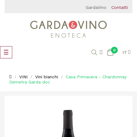
GardaVino
Contatti
0
navigazione
☰
IT
Toggle
VINI
Vini bianchi
Casa Primavera - Chardonnay
Demetra Garda doc