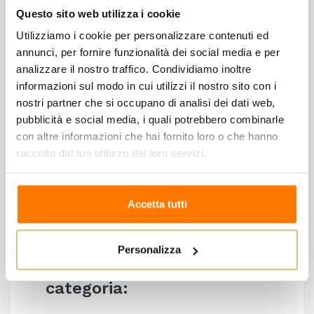
Questo sito web utilizza i cookie
imbottigliamento con affinamento di alcuni mesi.
Utilizziamo i cookie per personalizzare contenuti ed
COLORE: giallo paglierino leggermente dorato
annunci, per fornire funzionalità dei social media e per
PROFUMO: profumi di frutta con sentori di pesca,
analizzare il nostro traffico. Condividiamo inoltre
albicocca e miele.
informazioni sul modo in cui utilizzi il nostro sito con i
SAPORE: pieno, sapido e minerale, armonico.
nostri partner che si occupano di analisi dei dati web,
pubblicità e social media, i quali potrebbero combinarle
GRADO ALCOLICO: 13,5%
con altre informazioni che hai fornito loro o che hanno
ABBINAMENTO: pesce di lago, carni bianche
raccolto dal tuo utilizzo dei loro servizi.
speziate, formaggi di media stagionatura e caprini
erborinati.
TEMPERATURA DI SERVIZIO: 8-10°
Accetta tutti
Personalizza
8 altri prodotti della stessa
categoria: