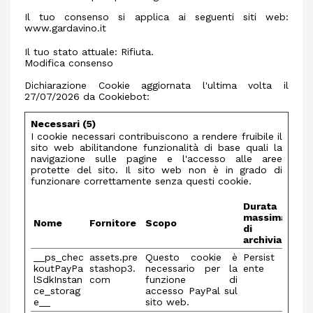
Il tuo consenso si applica ai seguenti siti web:
www.gardavino.it
Il tuo stato attuale: Rifiuta.
Modifica consenso
Dichiarazione Cookie aggiornata l'ultima volta il
27/07/2026 da
Cookiebot
:
Necessari (5)
I cookie necessari contribuiscono a rendere fruibile il
sito web abilitandone funzionalità di base quali la
navigazione sulle pagine e l'accesso alle aree
protette del sito. Il sito web non è in grado di
funzionare correttamente senza questi cookie.
Durata
massima
Nome
Fornitore
Scopo
di
archiviazione
__ps_chec
assets.pre
Questo cookie è
Persist
koutPayPa
stashop3.
necessario per la
ente
lSdkInstan
com
funzione di
ce_storag
accesso PayPal sul
e__
sito web.