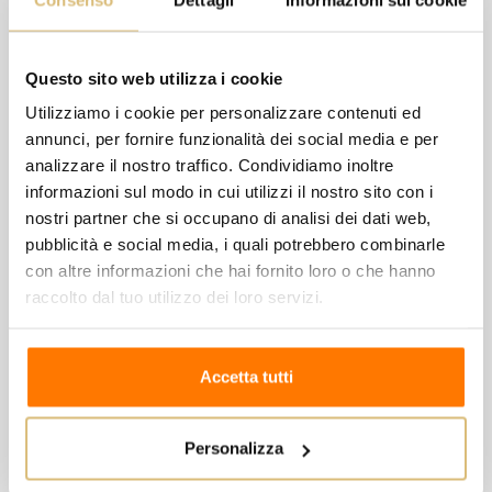
massima
Nome
Fornitore
Scopo
di
archiviazione
_ga
Google
Utilizzato per
2 anni
Questo sito web utilizza i cookie
inviare dati a
Google Analytics in
Utilizziamo i cookie per personalizzare contenuti ed
merito al
annunci, per fornire funzionalità dei social media e per
dispositivo e al
comportamento
analizzare il nostro traffico. Condividiamo inoltre
dell'utente. Tiene
informazioni sul modo in cui utilizzi il nostro sito con i
traccia dell'utente
su dispositivi e
nostri partner che si occupano di analisi dei dati web,
canali di marketing.
pubblicità e social media, i quali potrebbero combinarle
_ga_#
Google
Utilizzato per
2 anni
con altre informazioni che hai fornito loro o che hanno
inviare dati a
raccolto dal tuo utilizzo dei loro servizi.
Google Analytics in
merito al
dispositivo e al
comportamento
dell'utente. Tiene
Accetta tutti
traccia dell'utente
su dispositivi e
canali di marketing.
Personalizza
sib_cuid
Sendinblu
Raccoglie
6 mesi
[x2]
e
informazioni sulla
www.gard
navigazione