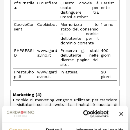
cf.turnstile
Cloudflare
Questo cookie è
Persist
.u
usato per
ente
distinguere tra
umani e robot.
CookieCon
Cookiebot
Memorizza lo
1 anno
sent
stato del consenso
ai cookie
dell'utente per il
dominio corrente
PHPSESSI
www.gard
Preserva gli stati
400
D
avino.it
dell'utente nelle
giorni
diverse pagine del
sito.
PrestaSho
www.gard
In attesa
20
p-#
avino.it
giorni
Marketing (4)
I cookie di marketing vengono utilizzati per tracciare
i visitatori sui siti web. La finalità è quella di
presentare annunci pubblicitari che siano rilevanti e
coinvolgenti per il singolo utente e quindi di maggior
valore per editori e inserzionisti di terze parti.
Durata
Consenso
Dettagli
Informazioni sui cookie