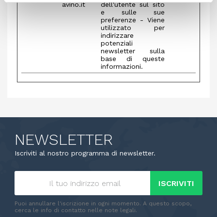
avino.it
dell'utente sul sito
e sulle sue
preferenze - Viene
utilizzato per
indirizzare
potenziali
newsletter sulla
base di queste
informazioni.
NEWSLETTER
Iscriviti al nostro programma di newsletter.
ISCRIVITI
Puoi annullare l'iscrizione in ogni momento. A questo scopo,
cerca le info di contatto nelle note legali.