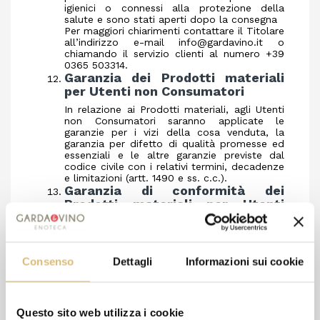
igienici o connessi alla protezione della
salute e sono stati aperti dopo la consegna
Per maggiori chiarimenti contattare il Titolare
all’indirizzo e-mail
info@gardavino.it
o
chiamando il servizio clienti al numero +39
0365 503314.
Garanzia dei Prodotti materiali
per Utenti non Consumatori
In relazione ai Prodotti materiali, agli Utenti
non Consumatori saranno applicate le
garanzie per i vizi della cosa venduta, la
garanzia per difetto di qualità promesse ed
essenziali e le altre garanzie previste dal
codice civile con i relativi termini, decadenze
e limitazioni (artt. 1490 e ss. c.c.).
Garanzia di conformità dei
Prodotti materiali per Utenti
Consumatori
Viene riconosciuta la garanzia legale di
conformità, prevista dagli artt. 128-135 del
Codice del Consumo, per tutti i Prodotti
Consenso
Dettagli
Informazioni sui cookie
venduti tramite l’Applicazione che rientrino
nella categoria di ”beni di consumo”, così
come disciplinati dall’art. 128, 2° comma del
Codice del Consumo: qualsiasi bene mobile,
Questo sito web utilizza i cookie
anche da assemblare, tranne i) i beni oggetto