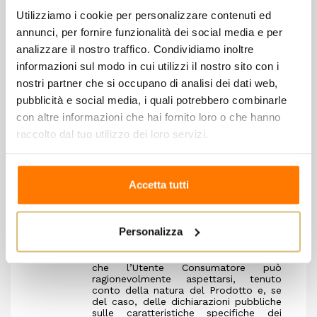
di vendita forzata o comunque venduti
Utilizziamo i cookie per personalizzare contenuti ed
secondo altre modalità dalle autorità
giudiziarie, anche mediante delega ai notai, ii)
annunci, per fornire funzionalità dei social media e per
l’acqua e il gas, quando non confezionati per
analizzare il nostro traffico. Condividiamo inoltre
la vendita in un volume delimitato o in
quantità determinata, iii) l’energia elettrica.
informazioni sul modo in cui utilizzi il nostro sito con i
La garanzia legale di conformità è riservata
nostri partner che si occupano di analisi dei dati web,
ai soli Utenti Consumatori.
Il Titolare ha l’obbligo di consegnare
pubblicità e social media, i quali potrebbero combinarle
all’Utente Consumatore Prodotti conformi al
con altre informazioni che hai fornito loro o che hanno
contratto di vendita. Si presume che i
Prodotti siano conformi al contratto se, ove
raccolto dal tuo utilizzo dei loro servizi.
pertinenti, coesistono le seguenti
circostanze:
sono idonei all’uso al quale servono
abitualmente beni dello stesso tipo
Accetta tutti
sono conformi alla descrizione fatta
dal Titolare e possiedono le qualità
del bene che il venditore ha presentato
all’Utente Consumatore come
Personalizza
campione o modello
presentano la qualità e le prestazioni
abituali di un bene dello stesso tipo,
che l’Utente Consumatore può
ragionevolmente aspettarsi, tenuto
conto della natura del Prodotto e, se
del caso, delle dichiarazioni pubbliche
sulle caratteristiche specifiche dei