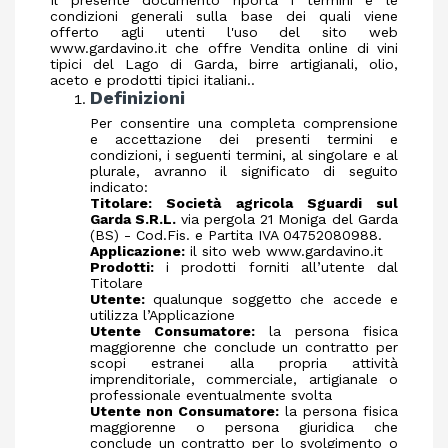
Il presente documento riporta i termini e le
condizioni generali sulla base dei quali viene
offerto agli utenti l'uso del sito web
www.gardavino.it che offre Vendita online di vini
tipici del Lago di Garda, birre artigianali, olio,
aceto e prodotti tipici italiani..
Definizioni
Per consentire una completa comprensione
e accettazione dei presenti termini e
condizioni, i seguenti termini, al singolare e al
plurale, avranno il significato di seguito
indicato:
Titolare:
Società agricola Sguardi sul
Garda S.R.L.
via pergola 21 Moniga del Garda
(BS) - Cod.Fis. e Partita IVA 04752080988.
Applicazione:
il sito web www.gardavino.it
Prodotti:
i prodotti forniti all’utente dal
Titolare
Utente:
qualunque soggetto che accede e
utilizza l’Applicazione
Utente Consumatore:
la persona fisica
maggiorenne che conclude un contratto per
scopi estranei alla propria attività
imprenditoriale, commerciale, artigianale o
professionale eventualmente svolta
Utente non Consumatore:
la persona fisica
maggiorenne o persona giuridica che
conclude un contratto per lo svolgimento o