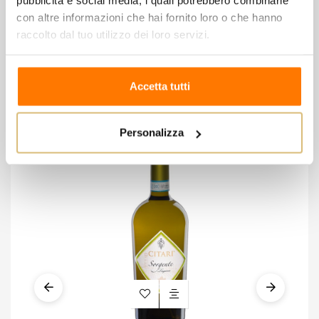
pubblicità e social media, i quali potrebbero combinarle
con altre informazioni che hai fornito loro o che hanno
8 altri prodotti della stessa
raccolto dal tuo utilizzo dei loro servizi.
categoria:
Accetta tutti
Personalizza