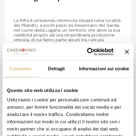
La Rifra è un’azienda vitivinicola situata nella località
del Pilandro, a pochi passi da Desenzano del Garda,
nel cuore della Lugana, un territorio che deve la sua
celebrità proprio ad una straordinaria produzione
vinicola, di cui fanno parte alcuni tra i vini più
apprezzati dagli intenditori. I vini bianchi Lugana di
Desenzano del Garda prodotti da La Rifra sono tutti
ottenuti dal vitigno Trebbiano di Soave (noto anche
come Trebbiano di Lugana).
Il Lugana Libiam è un vino bianco che si presenta di
Consenso
Dettagli
Informazioni sui cookie
colore giallo paglierino con riflessi verdognoli, al
naso rivela una sensazione di agrumi, floreale, con
Questo sito web utilizza i cookie
note di frutta a polpa bianca. Sapido, dotato di
Utilizziamo i cookie per personalizzare contenuti ed
buona acidità e struttura, è morbido e delicato
annunci, per fornire funzionalità dei social media e per
all'assaggio. Ottimo come aperitivo, con antipasti,
analizzare il nostro traffico. Condividiamo inoltre
pesce e primi piatti.
informazioni sul modo in cui utilizzi il nostro sito con i
nostri partner che si occupano di analisi dei dati web,