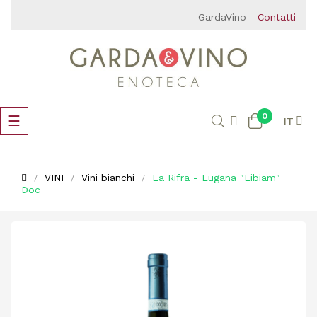
GardaVino
Contatti
0
navigazione
☰
IT
Toggle
VINI
Vini bianchi
La Rifra - Lugana "Libiam"
Doc