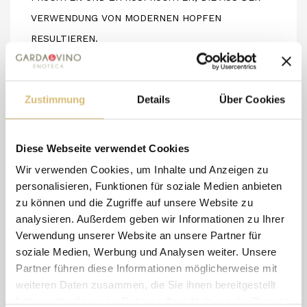
VERWENDUNG VON MODERNEN HOPFEN
RESULTIEREN.
DEFINITIV HERBES FINISH.
STIL
: DDH TROPICAL IPA
Zustimmung
Details
Über Cookies
HOHE GÄRUNG
IBU
70
ALC
7.0% VOL.
Diese Webseite verwendet Cookies
```
Wir verwenden Cookies, um Inhalte und Anzeigen zu
personalisieren, Funktionen für soziale Medien anbieten
zu können und die Zugriffe auf unsere Website zu
8 andere Artikel in der
analysieren. Außerdem geben wir Informationen zu Ihrer
gleichen Kategorie:
Verwendung unserer Website an unsere Partner für
soziale Medien, Werbung und Analysen weiter. Unsere
Partner führen diese Informationen möglicherweise mit
weiteren Daten zusammen, die Sie ihnen bereitgestellt
-0,50 €
haben oder die sie im Rahmen Ihrer Nutzung der Dienste