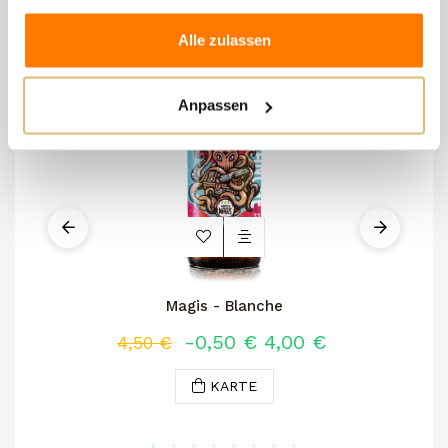
gesammelt haben.
Alle zulassen
Anpassen
Magis - Blanche
Lu
-0,50 €
4,00 €
4,50 €
KARTE