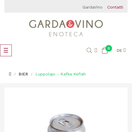
GardaVino
Contatti
0
Umschalten
☰
DE
der
Navigation
BIER
Luppolajo - Kafka Kefiah