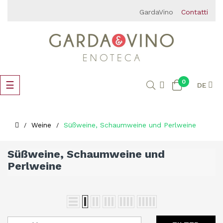
GardaVino
Contatti
0
Umschalten
☰
DE
der
Navigation
Weine
Süßweine, Schaumweine und Perlweine
Süßweine, Schaumweine und
Perlweine