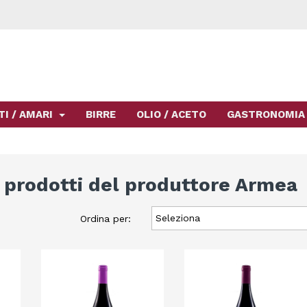
TI / AMARI
BIRRE
OLIO / ACETO
GASTRONOMIA
 prodotti del produttore Armea
Seleziona
Ordina per: