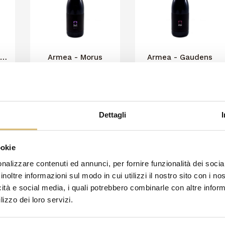
Armea - Morus
Armea - Gaudens
10,50 €
20,50 €
CARRELLO
CARRELLO
Dettagli
articoli
ookie
nalizzare contenuti ed annunci, per fornire funzionalità dei socia
inoltre informazioni sul modo in cui utilizzi il nostro sito con i n
icità e social media, i quali potrebbero combinarle con altre inform
lizzo dei loro servizi.