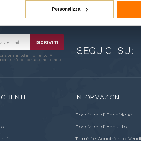
Personalizza
ISCRIVITI
SEGUICI SU:
scrizione in ogni momento. A
ca le info di contatto nelle note
 CLIENTE
INFORMAZIONE
o
Condizioni di Spedizione
lo
Condizioni di Acquisto
rdini
Termini e Condizioni di Vendi