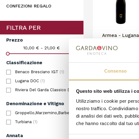
CONFEZIONI REGALO
FILTRA PER
Armea - Lugana
Prezzo
"Vitium"
12,50 €
10,00 € - 21,00 €
CARRELLO
Classificazione
Consenso
Benaco Bresciano IGT
(1)
Lugana DOC
(1)
Visualizzati 1-3 su 3 
Riviera Del Garda Classico DOC
(1)
Questo sito web utilizza i c
Utilizziamo i cookie per perso
Denominazione e Vitigno
nostro traffico. Condividiamo 
Groppello,Marzemino,Barbera,Sangiovese
(1)
di analisi dei dati web, pubbl
Turbiana
(1)
che hanno raccolto dal tuo uti
Annata