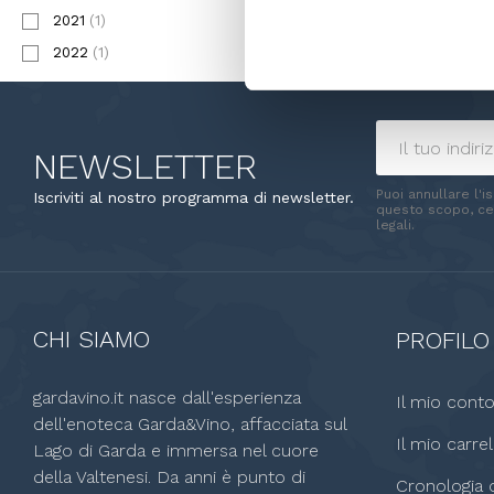
2021
(1)
2022
(1)
NEWSLETTER
Puoi annullare l'i
Iscriviti al nostro programma di newsletter.
questo scopo, cer
legali.
CHI SIAMO
PROFILO
gardavino.it nasce dall'esperienza
Il mio cont
dell'enoteca Garda&Vino, affacciata sul
Il mio carrel
Lago di Garda e immersa nel cuore
della Valtenesi. Da anni è punto di
Cronologia o