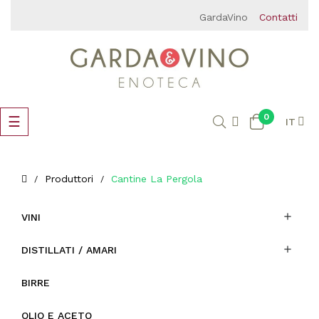
GardaVino
Contatti
0
navigazione
☰
IT
Toggle
Produttori
Cantine La Pergola

VINI

DISTILLATI / AMARI
BIRRE
OLIO E ACETO