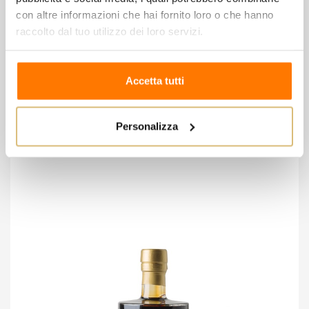
con altre informazioni che hai fornito loro o che hanno
Cantine La Pergola -Lugana Biocora Biologico
raccolto dal tuo utilizzo dei loro servizi.
11,50 €
Accetta tutti
Wishlist
Compare
Personalizza