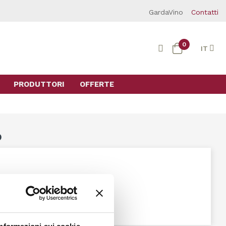
GardaVino
Contatti
0
IT
PRODUTTORI
OFFERTE
o
nti.