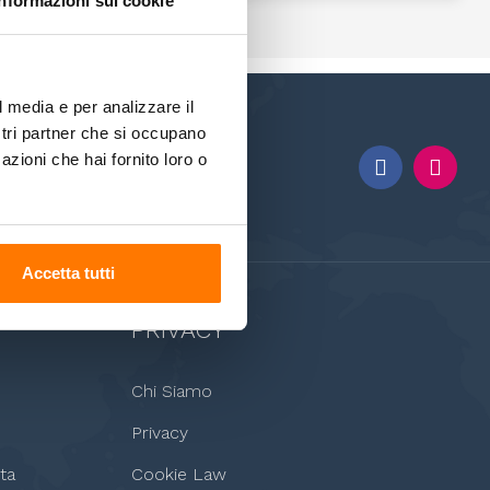
Informazioni sui cookie
l media e per analizzare il
ostri partner che si occupano
azioni che hai fornito loro o
Accetta tutti
PRIVACY
Chi Siamo
Privacy
ta
Cookie Law