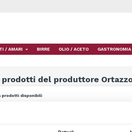
TI / AMARI
BIRRE
OLIO / ACETO
GASTRONOMIA
 prodotti del produttore Ortazz
 prodotti disponibili
Altri prodotti verranno mostrati qui non appena saranno stati aggiu