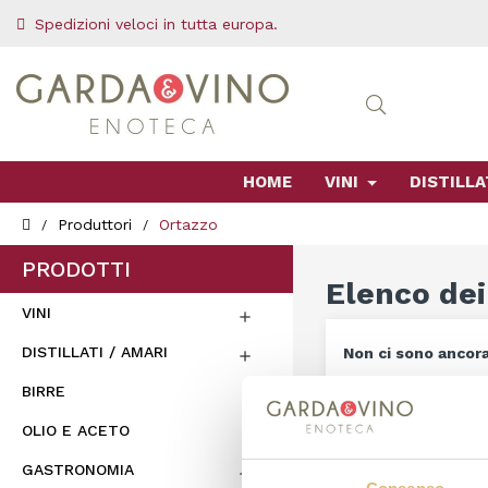
Spedizioni veloci in tutta europa.
HOME
VINI
DISTILLA
Produttori
Ortazzo
PRODOTTI
Elenco dei
VINI

DISTILLATI / AMARI
Non ci sono ancora

Resta in contatto! 
BIRRE
OLIO E ACETO
search
GASTRONOMIA
