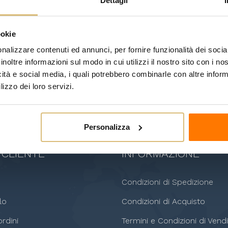
Dettagli
ookie
nalizzare contenuti ed annunci, per fornire funzionalità dei socia
inoltre informazioni sul modo in cui utilizzi il nostro sito con i n
ISCRIVITI
SEGUICI SU:
icità e social media, i quali potrebbero combinarle con altre inform
lizzo dei loro servizi.
scrizione in ogni momento. A
ca le info di contatto nelle note
Personalizza
 CLIENTE
INFORMAZIONE
o
Condizioni di Spedizione
lo
Condizioni di Acquisto
rdini
Termini e Condizioni di Vendi