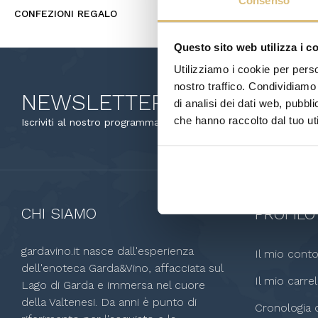
Consenso
CONFEZIONI REGALO
Questo sito web utilizza i c
Utilizziamo i cookie per perso
nostro traffico. Condividiamo 
NEWSLETTER
di analisi dei dati web, pubbl
che hanno raccolto dal tuo uti
Puoi annullare l'i
Iscriviti al nostro programma di newsletter.
questo scopo, cer
legali.
CHI SIAMO
PROFILO
gardavino.it nasce dall'esperienza
Il mio cont
dell'enoteca Garda&Vino, affacciata sul
Il mio carrel
Lago di Garda e immersa nel cuore
della Valtenesi. Da anni è punto di
Cronologia o