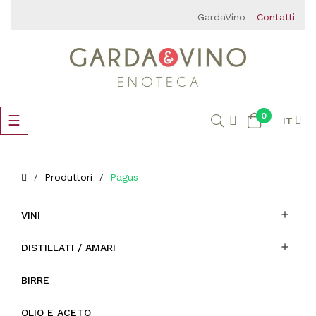
GardaVino
Contatti
0
navigazione
☰
IT
Toggle
Produttori
Pagus

VINI

DISTILLATI / AMARI
BIRRE
OLIO E ACETO