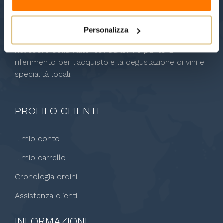
gardavino.it nasce dall'esperienza dell'enoteca
Personalizza
Garda&Vino, affacciata sul Lago di Garda e immersa
nel cuore della Valtenesi. Da anni è punto di
riferimento per l'acquisto e la degustazione di vini e
specialità locali.
PROFILO CLIENTE
Il mio conto
Il mio carrello
Cronologia ordini
Assistenza clienti
INFORMAZIONE