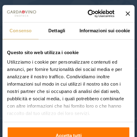
NEWSLETTER
Iscriviti al nostro programma di newsletter.
Consenso
Dettagli
Informazioni sui cookie
ISCRIVITI
Questo sito web utilizza i cookie
Puoi annullare l'iscrizione in ogni momento. A questo scopo,
cerca le info di contatto nelle note legali.
Utilizziamo i cookie per personalizzare contenuti ed
annunci, per fornire funzionalità dei social media e per
analizzare il nostro traffico. Condividiamo inoltre
SEGUICI SU:
informazioni sul modo in cui utilizzi il nostro sito con i
nostri partner che si occupano di analisi dei dati web,
pubblicità e social media, i quali potrebbero combinarle
con altre informazioni che hai fornito loro o che hanno
raccolto dal tuo utilizzo dei loro servizi.
Accetta tutti
CHI SIAMO