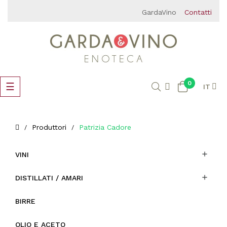
GardaVino
Contatti
0
navigazione
☰
IT
Toggle
Produttori
Patrizia Cadore

VINI

DISTILLATI / AMARI
BIRRE
OLIO E ACETO