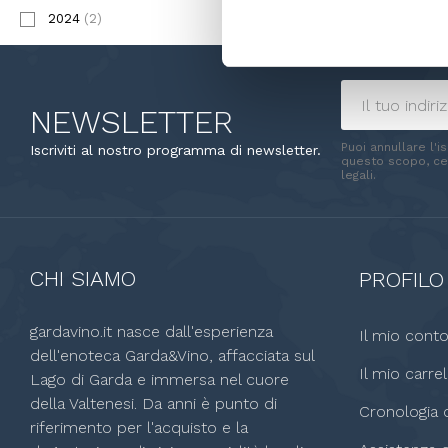
2024
(2)
NEWSLETTER
Puoi annullare l'i
Iscriviti al nostro programma di newsletter.
questo scopo, cer
legali.
CHI SIAMO
PROFILO
gardavino.it nasce dall'esperienza
Il mio cont
dell'enoteca Garda&Vino, affacciata sul
Il mio carrel
Lago di Garda e immersa nel cuore
della Valtenesi. Da anni è punto di
Cronologia o
riferimento per l'acquisto e la