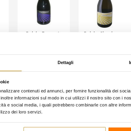
o
Delai - Fronsaga
Delai - Chardonnay
Fiori D'Estate
22,50 €
12,90 €
CARRELLO
CARRELLO
Dettagli
articoli
ookie
nalizzare contenuti ed annunci, per fornire funzionalità dei socia
inoltre informazioni sul modo in cui utilizzi il nostro sito con i n
icità e social media, i quali potrebbero combinarle con altre inform
lizzo dei loro servizi.