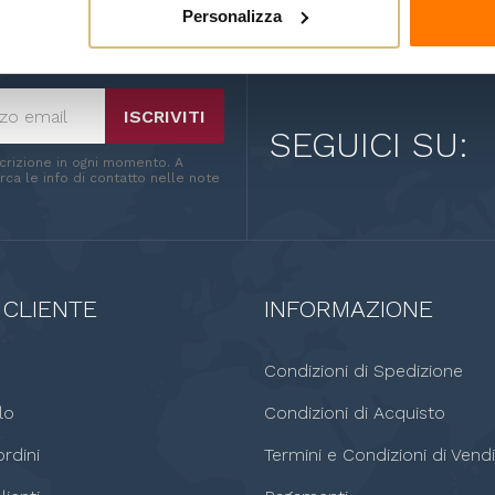
Personalizza
ISCRIVITI
SEGUICI SU:
scrizione in ogni momento. A
ca le info di contatto nelle note
 CLIENTE
INFORMAZIONE
o
Condizioni di Spedizione
lo
Condizioni di Acquisto
rdini
Termini e Condizioni di Vendi