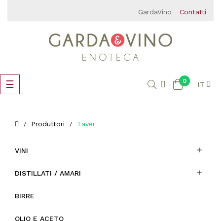
GardaVino
Contatti
0
navigazione
☰
IT
Toggle
Produttori
Taver

VINI

DISTILLATI / AMARI
BIRRE
OLIO E ACETO