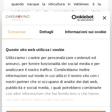
quando nacque la viticultura in Valtènesi. E la
vendemmia ci sta raccontando una storia
appassionante, pronta a rifiorire in tutto il suo
splendore.
Consenso
Dettagli
Informazioni sui cookie
Gioia Riesling
embodies our belief in the vocation
of this area for high quality, ageable white wines.
Riesling Renano and Riesling Italico vines have been
Questo sito web utilizza i cookie
planted in these hills since the origins of viticulture
Utilizziamo i cookie per personalizzare contenuti ed
annunci, per fornire funzionalità dei social media e per
in Valtènesi. The harvest tells us an exciting story,
analizzare il nostro traffico. Condividiamo inoltre
ready to blossom once more in all its splendour.
informazioni sul modo in cui utilizzi il nostro sito con i
nostri partner che si occupano di analisi dei dati web,
pubblicità e social media, i quali potrebbero combinarle
8 altri prodotti della stessa
con altre informazioni che hai fornito loro o che hanno
raccolto dal tuo utilizzo dei loro servizi.
categoria: