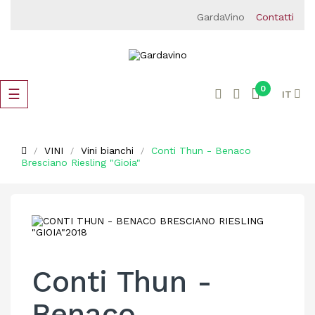
GardaVino
Contatti
0
navigazione
☰
IT
Toggle
VINI
Vini bianchi
Conti Thun - Benaco
Bresciano Riesling "Gioia"
Conti Thun -
Benaco