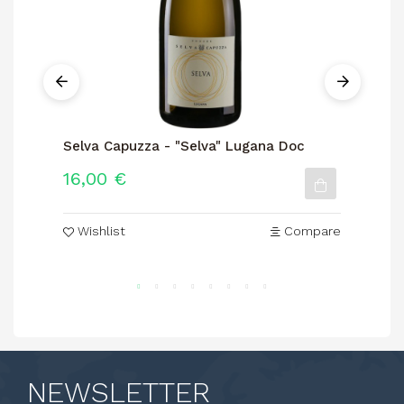
Selva Capuzza - "Selva" Lugana Doc
Lo
16,00 €
12
Wishlist
Compare
NEWSLETTER