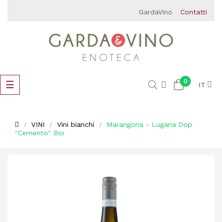
GardaVino
Contatti
0
navigazione
☰
IT
Toggle
VINI
Vini bianchi
Marangona - Lugana Dop
"Cemento" Bio