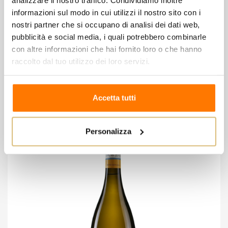
Molto azzeccato l’abbinamento con i pesci di lago
informazioni sul modo in cui utilizzi il nostro sito con i
nostri partner che si occupano di analisi dei dati web,
quali trota, persico, lavarello, e con formaggi
pubblicità e social media, i quali potrebbero combinarle
morbidi e delicati.
con altre informazioni che hai fornito loro o che hanno
raccolto dal tuo utilizzo dei loro servizi.
8 altri prodotti della stessa
Accetta tutti
categoria:
Personalizza