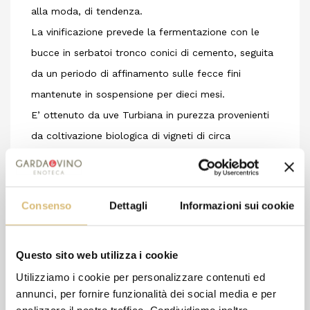
alla moda, di tendenza.
La vinificazione prevede la fermentazione con le
bucce in serbatoi tronco conici di cemento, seguita
da un periodo di affinamento sulle fecce fini
mantenute in sospensione per dieci mesi.
E’ ottenuto da uve Turbiana in purezza provenienti
da coltivazione biologica di vigneti di circa
quarant’anni siti in Comune di Pozzolengo, Sirmione
e Peschiera del Garda, ed esprime la grande
freschezza e mineralità che contradsitingue tutti i
Consenso
Dettagli
Informazioni sui cookie
Lugana di Marangona.
Il suo bouquet è composto di fiori e frutti a polpa
Questo sito web utilizza i cookie
bianca, mandorla amara e pepe bianco.
Utilizziamo i cookie per personalizzare contenuti ed
Al palato è deciso e persistente, con tannini
annunci, per fornire funzionalità dei social media e per
presenti ma non astringenti.
analizzare il nostro traffico. Condividiamo inoltre