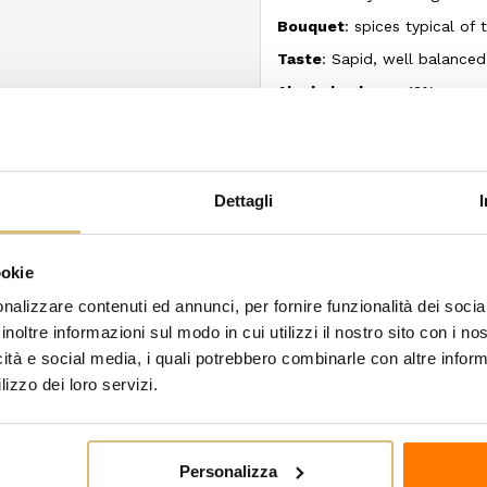
Bouquet
: spices typical of th
Taste
: Sapid, well balance
Alcohol volume
: 13%
Best served with
: Red meat
cheese
Suggested temperature
: 
Dettagli
Bottle
: 750 ml.
ookie
egoria:
nalizzare contenuti ed annunci, per fornire funzionalità dei socia
inoltre informazioni sul modo in cui utilizzi il nostro sito con i n
icità e social media, i quali potrebbero combinarle con altre inform
lizzo dei loro servizi.
Personalizza