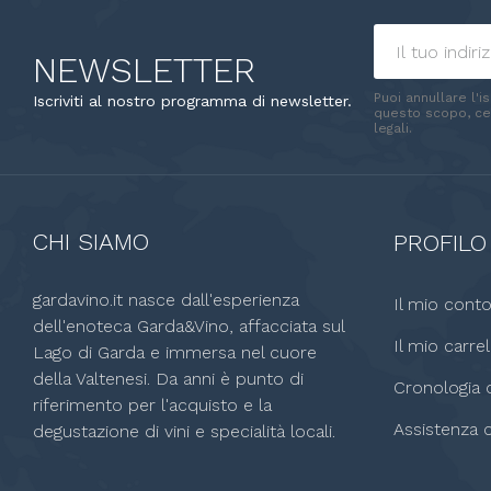
NEWSLETTER
Puoi annullare l'i
Iscriviti al nostro programma di newsletter.
questo scopo, cer
legali.
CHI SIAMO
PROFILO
gardavino.it nasce dall'esperienza
Il mio cont
dell'enoteca Garda&Vino, affacciata sul
Il mio carrel
Lago di Garda e immersa nel cuore
della Valtenesi. Da anni è punto di
Cronologia o
riferimento per l'acquisto e la
Assistenza c
degustazione di vini e specialità locali.