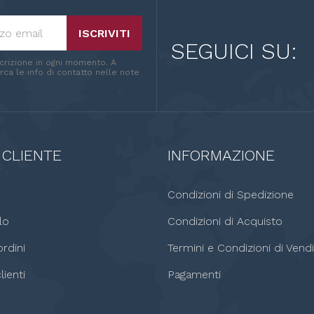
ISCRIVITI
SEGUICI SU:
scrizione in ogni momento. A
ca le info di contatto nelle note
 CLIENTE
INFORMAZIONE
o
Condizioni di Spedizione
lo
Condizioni di Acquisto
rdini
Termini e Condizioni di Vendi
lienti
Pagamenti