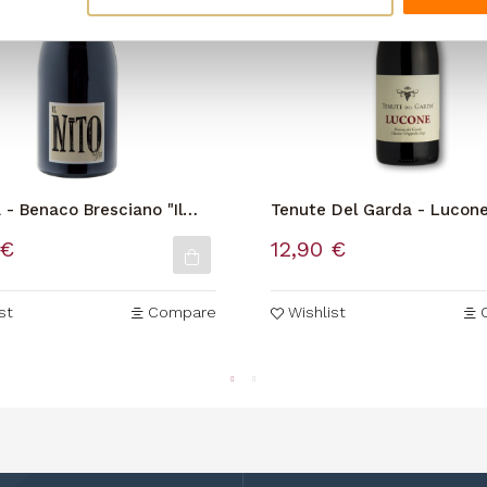
a - Benaco Bresciano "Il
Tenute Del Garda - Lucone
del Garda Classico Groppel
 €
12,90 €
st
Compare
Wishlist