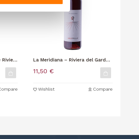
 Riviera
La Meridiana – Riviera del Garda
Piet
lo
Classico Doc Groppello
Arc.
11,50 €
18,
Compare
Wishlist
Compare
Wi