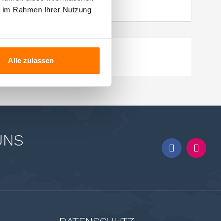
itrisch und fruchtig.
ie im Rahmen Ihrer Nutzung
Alle zulassen
UNS