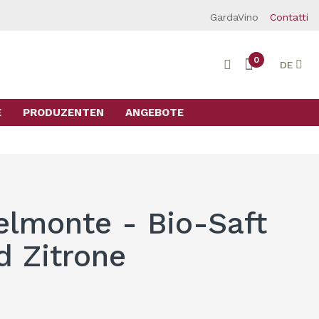
GardaVino
Contatti
0
DE
E
PRODUZENTEN
ANGEBOTE
elmonte - Bio-Saft
d Zitrone