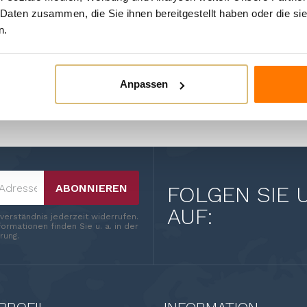
gepressten Zitrone. Scharf, z
 Daten zusammen, die Sie ihnen bereitgestellt haben oder die s
n.
n Kategorie:
Anpassen
ABONNIEREN
FOLGEN SIE 
AUF:
nverständnis jederzeit widerrufen.
ormationen finden Sie u. a. in der
rung.