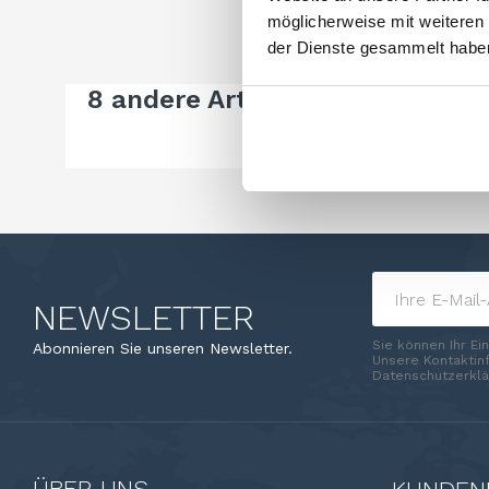
möglicherweise mit weiteren
der Dienste gesammelt habe
8 andere Artikel in der gleiche
NEWSLETTER
Sie können Ihr Ei
Abonnieren Sie unseren Newsletter.
Unsere Kontaktinf
Datenschutzerklä
ÜBER UNS