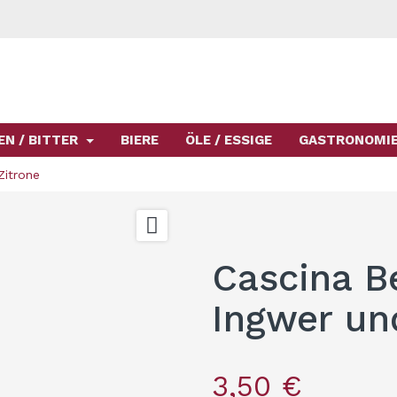
EN / BITTER
BIERE
ÖLE / ESSIGE
GASTRONOMI
Zitrone

Cascina B
Ingwer un
3,50 €