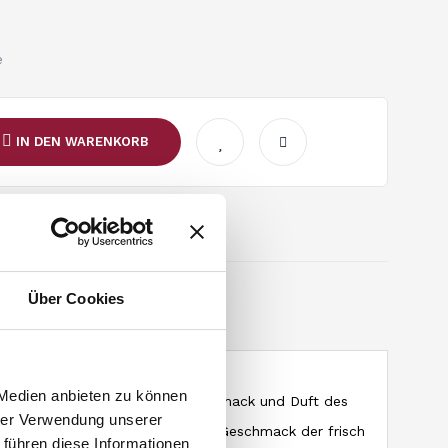
e
IN DEN WARENKORB
Über Cookies
tikeldetails
 Medien anbieten zu können
one Der unverwechselbare Geschmack und Duft des
hrer Verwendung unserer
e rote Traube und begleitet vom Geschmack der frisch
 führen diese Informationen