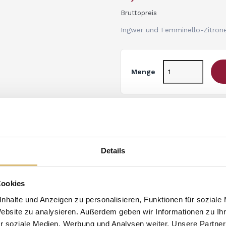
Bruttopreis
Ingwer und Femminello-Zitron
Menge
Details
Beschreibung
Ar
Cookies
nhalte und Anzeigen zu personalisieren, Funktionen für soziale
Ingwer und Femminello-Zitr
Website zu analysieren. Außerdem geben wir Informationen zu I
Ingwers, gemildert durch di
r soziale Medien, Werbung und Analysen weiter. Unsere Partner