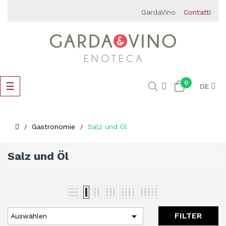
GardaVino
Contatti
0
Umschalten
☰
DE
der
Navigation
Gastronomie
Salz und Öl
Salz und Öl

FILTER
Auswählen