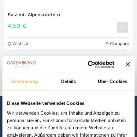
Salz mit Alpenkräutern
4,50 €
Wishlist
Compare
1 - 1 von 1 Artikel(n)

Zum Seitenanfang
Zustimmung
Details
Über Cookies
Diese Webseite verwendet Cookies
NEWSLETTER
Wir verwenden Cookies, um Inhalte und Anzeigen zu
Abonnieren Sie unseren Newsletter.
personalisieren, Funktionen für soziale Medien anbieten
zu können und die Zugriffe auf unsere Website zu
analysieren. Außerdem geben wir Informationen zu Ihrer