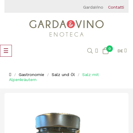
GardaVino
Contatti
0
Umschalten
☰
DE
der
Navigation
Gastronomie
Salz und Öl
Salz mit
Alpenkräutern