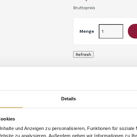
Bruttopreis
Menge
Artikeldetails
Details
Marke
Ca' Dei Frati
Artikel-Nr.
FRATI5
Cookies
Technische Daten
nhalte und Anzeigen zu personalisieren, Funktionen für soziale
Website zu analysieren. Außerdem geben wir Informationen zu I