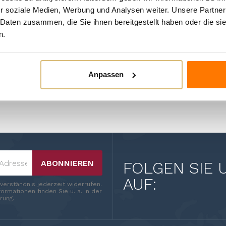
Format
r soziale Medien, Werbung und Analysen weiter. Unsere Partner
 Daten zusammen, die Sie ihnen bereitgestellt haben oder die s
Zustand
Neu
n.
n Kategorie:
Anpassen
ABONNIEREN
FOLGEN SIE 
AUF:
nverständnis jederzeit widerrufen.
ormationen finden Sie u. a. in der
rung.