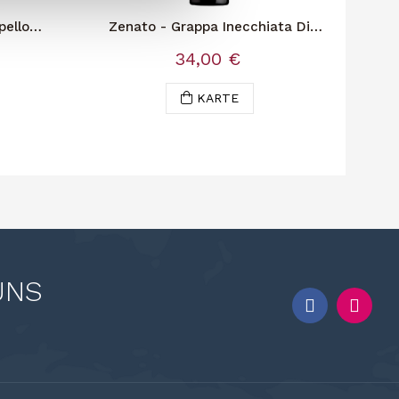
pello
Zenato - Grappa Inecchiata Di
Can
Amarone
ge
34,00 €
KARTE
UNS