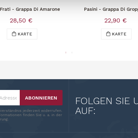
 Frati - Grappa Di Amarone
Pasini - Grappa Di Grop
Passito
28,50 €
22,90 €
KARTE
KARTE
ABONNIEREN
FOLGEN SIE 
AUF:
nverständnis jederzeit widerrufen.
ormationen finden Sie u. a. in der
rung.