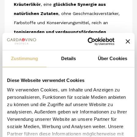
Kräuterlikör
, eine
glückliche Synergie aus
natürlichen Zutaten
, ohne Geschmacksverstärker,
Farbstoffe und Konservierungsmittel, reich an
tonisierenden und verdauungsfördernden
Eigenschaften
. Ein hervorragender Aperitif- und
Digestiflikör, auch geeignet für Cocktails,
zubereitet
Zustimmung
Details
Über Cookies
nach den
alten Kräuterrezepten
.
2019 mit der Goldmedaille beim
Internationalen
Spirituosen Wettbewerb (ISW)
in Neustadt in
Diese Webseite verwendet Cookies
Deutschland ausgezeichnet.
Wir verwenden Cookies, um Inhalte und Anzeigen zu
Flasche mit 70cl oder Mini-Flasche mit 5 cl
personalisieren, Funktionen für soziale Medien anbieten
zu können und die Zugriffe auf unsere Website zu
analysieren. Außerdem geben wir Informationen zu Ihrer
Verwendung unserer Website an unsere Partner für
7 andere Artikel in der
soziale Medien, Werbung und Analysen weiter. Unsere
gleichen Kategorie:
Partner führen diese Informationen möglicherweise mit