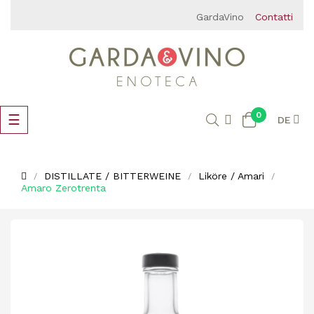
GardaVino
Contatti
0
Umschalten
☰
DE
der
Navigation
DISTILLATE / BITTERWEINE
Liköre / Amari
Amaro Zerotrenta