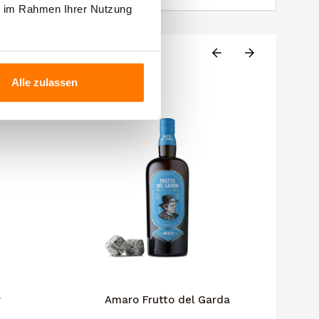
ie im Rahmen Ihrer Nutzung
Alle zulassen
r
Amaro Frutto del Garda
Fol