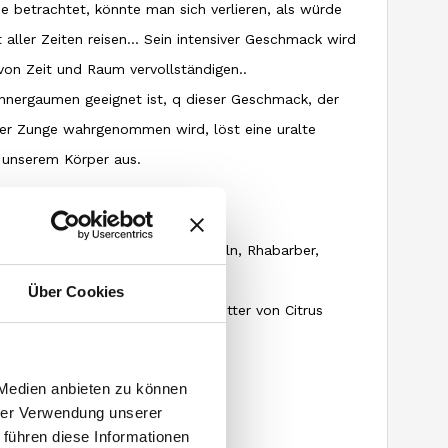
 betrachtet, könnte man sich verlieren, als würde
aller Zeiten reisen... Sein intensiver Geschmack wird
s von Zeit und Raum vervollständigen..
Kennergaumen geeignet ist, q
dieser Geschmack, der
der Zunge wahrgenommen wird, löst eine uralte
 unserem Körper aus.
elb
 mit Noten von reifem Obst, Wurzeln, Rhabarber,
und Enzian
Über Cookies
omplex, erfrischend, krautig und bitter von Citrus
 Medien anbieten zu können
hrer Verwendung unserer
 führen diese Informationen