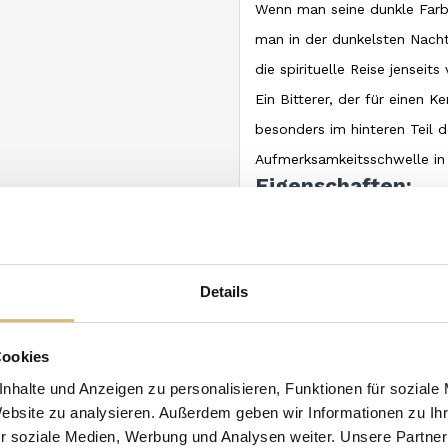
Wenn man seine dunkle Farbe
man in der dunkelsten Nacht 
die spirituelle Reise jenseit
Ein Bitterer, der für einen 
besonders im hinteren Teil 
Aufmerksamkeitsschwelle in
Eigenschaften:
Farbe:
Dunkel Bernsteing
A
roma:
Reich und intensiv,
Gewürzen, wilden Kräutern 
Details
Geschmack:
Intensiv, k
myrtifolia
Cookies
Region:
Sizilien
nhalte und Anzeigen zu personalisieren, Funktionen für soziale
Alkoholgehalt:
30.0%
Website zu analysieren. Außerdem geben wir Informationen zu I
Format:
Flasche 70 cl
r soziale Medien, Werbung und Analysen weiter. Unsere Partner
```