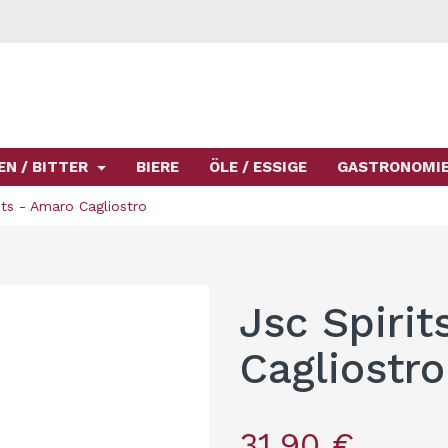
EN / BITTER
BIERE
ÖLE / ESSIGE
GASTRONOMI
its - Amaro Cagliostro
Jsc Spirit
Cagliostro
31,90 €