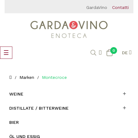
GardaVino
Contatti
0
Umschalten
☰
DE
der
Navigation
Marken
Montecroce

WEINE

DISTILLATE / BITTERWEINE
BIER
ÖL UND ESSIG