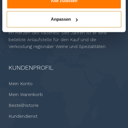
Alle zulassen
ÜBER UNS
gardavino.it entstand aus der Erfahrung des
Anpassen
Weinladens Garda&Vino mit Blick auf den Gardasee
im Herzen des Valtenesi. Seit Jahren ist er eine
beliebte Anlaufstelle für den Kauf und die
Verkostung regionaler Weine und Spezialitäten.
KUNDENPROFIL
Mein Konto
Mein Warenkorb
Bestellhistorie
Kundendienst