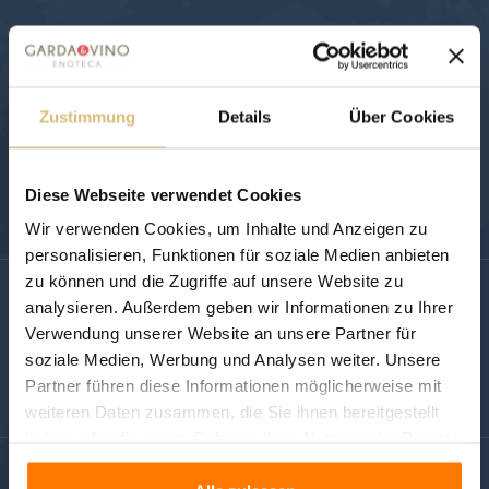
NEWSLETTER
Abonnieren Sie unseren Newsletter.
Zustimmung
Details
Über Cookies
ABONNIEREN
Sie können Ihr Einverständnis jederzeit widerrufen. Unsere
Diese Webseite verwendet Cookies
Kontaktinformationen finden Sie u. a. in der
Datenschutzerklärung.
Wir verwenden Cookies, um Inhalte und Anzeigen zu
personalisieren, Funktionen für soziale Medien anbieten
zu können und die Zugriffe auf unsere Website zu
FOLGEN SIE UNS AUF:
analysieren. Außerdem geben wir Informationen zu Ihrer
Verwendung unserer Website an unsere Partner für
soziale Medien, Werbung und Analysen weiter. Unsere
Partner führen diese Informationen möglicherweise mit
weiteren Daten zusammen, die Sie ihnen bereitgestellt
haben oder die sie im Rahmen Ihrer Nutzung der Dienste
gesammelt haben.