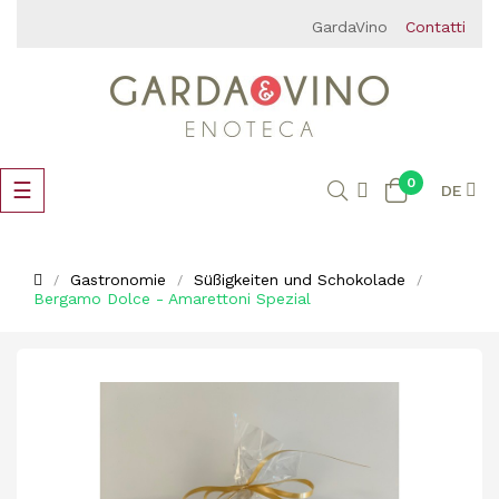
GardaVino
Contatti
0
Umschalten
☰
DE
der
Navigation
Gastronomie
Süßigkeiten und Schokolade
Bergamo Dolce - Amarettoni Spezial