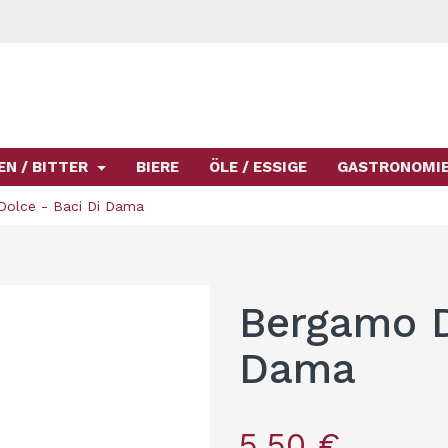
EN / BITTER
BIERE
ÖLE / ESSIGE
GASTRONOMI
olce - Baci Di Dama
Bergamo D
Dama
5,50 €