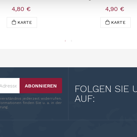
4,80 €
4,90 €
KARTE
KARTE
ABONNIEREN
FOLGEN SIE 
AUF:
nverständnis jederzeit widerrufen.
ormationen finden Sie u. a. in der
rung.