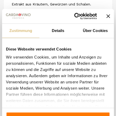
Extrakt aus Kräutern, Gewürzen und Schalen.
Strahlend wie seine Farbe, weich, so hat Massimo
entschieden, in scheinbarem Widerspruch zu seinen
Vorlieben, aber ganz im Einklang mit der
Zustimmung
Details
Über Cookies
Leidenschaft für Zigarren, die gut zu den
Eigenschaften dieses brescianischen Vermouths,
Diese Webseite verwendet Cookies
besser gesagt, benacense…
Wir verwenden Cookies, um Inhalte und Anzeigen zu
Lacerba kennzeichnet seine Weinsäure als Note, die
personalisieren, Funktionen für soziale Medien anbieten
nicht überdeckt, sondern mit den anderen
zu können und die Zugriffe auf unsere Website zu
Komponenten verfolgt und betont werden soll und
analysieren. Außerdem geben wir Informationen zu Ihrer
Verwendung unserer Website an unsere Partner für
in der Herkunft durch die Verwendung eines Korken
soziale Medien, Werbung und Analysen weiter. Unsere
hervorgehoben wird. Ein Wein, in den die Elemente
Partner führen diese Informationen möglicherweise mit
des Sees übertragen werden, von dem Gelb der
weiteren Daten zusammen, die Sie ihnen bereitgestellt
Sonnenstrahlen bis zur Frische des Wassers. Ein
haben oder die sie im Rahmen Ihrer Nutzung der Dienste
gesammelt haben.
Weg, der vor vier Jahren begonnen wurde, geprägt