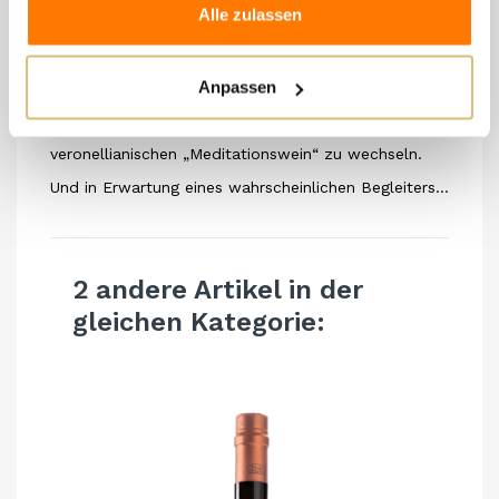
Alle zulassen
von vielen Versuchen, vielen Verkostungen, um sich
immer bewusster des gewünschten Endergebnisses
Anpassen
zu werden. Interessant gemischt, äußerst genießbar
in perfekter Einsamkeit, fähig, vom Aperitif zum
veronellianischen „Meditationswein“ zu wechseln.
Und in Erwartung eines wahrscheinlichen Begleiters…
2 andere Artikel in der
gleichen Kategorie: