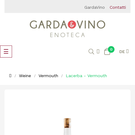
GardaVino
Contatti
0
Umschalten
☰
DE
der
Navigation
Weine
Vermouth
Lacerba - Vermouth