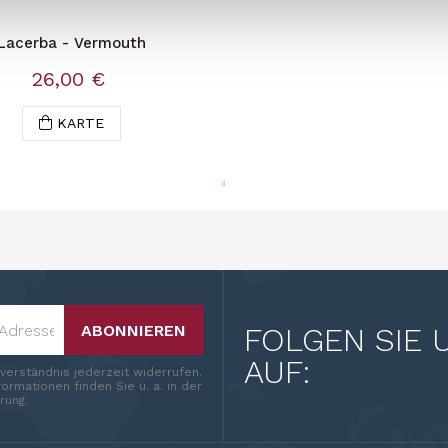
Lacerba - Vermouth
26,00 €
KARTE
ABONNIEREN
FOLGEN SIE 
AUF:
nverständnis jederzeit widerrufen.
ormationen finden Sie u. a. in der
rung.