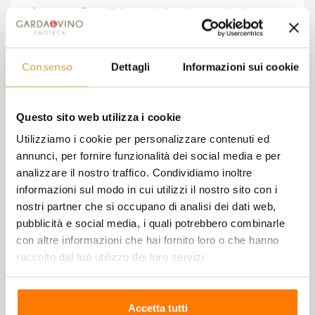
fruttate e floreali, impreziosite da sensazioni
leggermente speziate, frutto della maturazione in
legno. In bocca è morbida, delicata, con un sorso
Consenso
Dettagli
Informazioni sui cookie
sottile e avvolgente, in perfetto equilibrio gusto-
olfattivo.
Questo sito web utilizza i cookie
Utilizziamo i cookie per personalizzare contenuti ed
annunci, per fornire funzionalità dei social media e per
8 altri prodotti della stessa
analizzare il nostro traffico. Condividiamo inoltre
categoria:
informazioni sul modo in cui utilizzi il nostro sito con i
nostri partner che si occupano di analisi dei dati web,
pubblicità e social media, i quali potrebbero combinarle
con altre informazioni che hai fornito loro o che hanno
raccolto dal tuo utilizzo dei loro servizi.
Accetta tutti