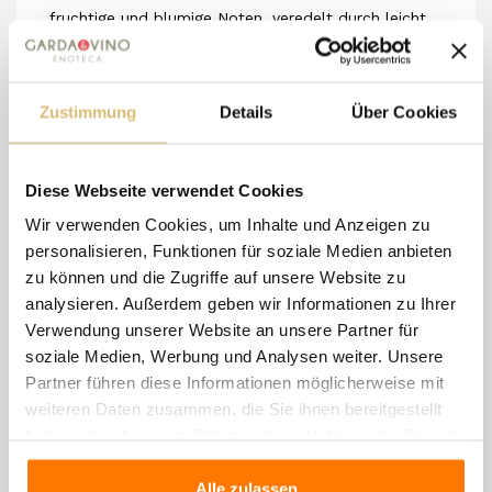
fruchtige und blumige Noten, veredelt durch leicht
würzige Empfindungen, die aus der Reifung im Holz
stammen. Am Gaumen ist sie weich, zart, mit einem
Zustimmung
Details
Über Cookies
feinen und umhüllenden Schluck, in perfektem
Gleichgewicht von Geschmack und Geruch.
Diese Webseite verwendet Cookies
Wir verwenden Cookies, um Inhalte und Anzeigen zu
8 andere Artikel in der
personalisieren, Funktionen für soziale Medien anbieten
gleichen Kategorie:
zu können und die Zugriffe auf unsere Website zu
analysieren. Außerdem geben wir Informationen zu Ihrer
Verwendung unserer Website an unsere Partner für
soziale Medien, Werbung und Analysen weiter. Unsere
Partner führen diese Informationen möglicherweise mit
weiteren Daten zusammen, die Sie ihnen bereitgestellt
haben oder die sie im Rahmen Ihrer Nutzung der Dienste
gesammelt haben.
Alle zulassen