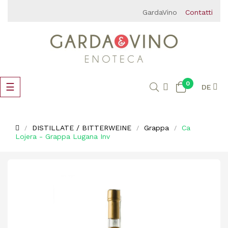
GardaVino
Contatti
0
Umschalten
☰
DE
der
Navigation
DISTILLATE / BITTERWEINE
Grappa
Ca
Lojera - Grappa Lugana Inv