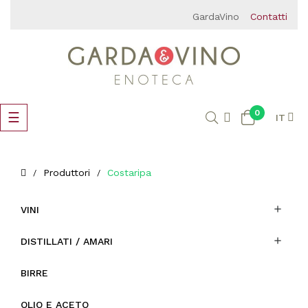
GardaVino
Contatti
0
navigazione
☰
IT
Toggle
Produttori
Costaripa

VINI

DISTILLATI / AMARI
BIRRE
OLIO E ACETO