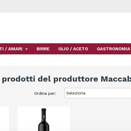
TI / AMARI
BIRRE
OLIO / ACETO
GASTRONOMIA
 prodotti del produttore Macca
Seleziona
Ordina per: