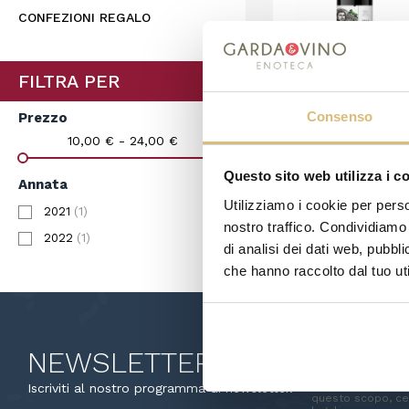
CONFEZIONI REGALO
FILTRA PER
Maccaboni
Consenso
Prezzo
Francesco - Don
23,50 €
Virginia Riserva
10,00 € - 24,00 €
Questo sito web utilizza i c
CARRELLO
Annata
Utilizziamo i cookie per perso
2021
(1)
nostro traffico. Condividiamo 
2022
(1)
Visualizzati 1-2 su 2 
di analisi dei dati web, pubbl
che hanno raccolto dal tuo uti
NEWSLETTER
Puoi annullare l'i
Iscriviti al nostro programma di newsletter.
questo scopo, cer