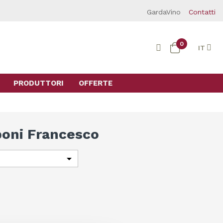
GardaVino
Contatti
0
IT
PRODUTTORI
OFFERTE
boni Francesco
