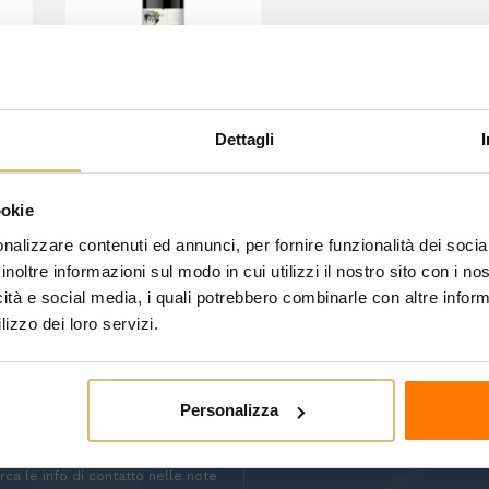
Maccaboni
Dettagli
na
Francesco - Piccoli
10,90 €
Sorsi Botticino Doc
ookie
CARRELLO
nalizzare contenuti ed annunci, per fornire funzionalità dei socia
inoltre informazioni sul modo in cui utilizzi il nostro sito con i n
articoli
icità e social media, i quali potrebbero combinarle con altre inform
lizzo dei loro servizi.
Personalizza
ISCRIVITI
SEGUICI SU:
scrizione in ogni momento. A
ca le info di contatto nelle note