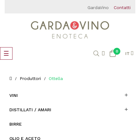
GardaVino
Contatti
0
navigazione
☰
IT
Toggle
Produttori
Ottella

VINI

DISTILLATI / AMARI
BIRRE
OLIO E ACETO