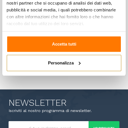
nostri partner che si occupano di analisi dei dati web,
pubblicità e social media, i quali potrebbero combinarle
Ottella - Lugana Doc Creete
con altre informazioni che hai fornito loro o che hanno
17,00 €
raccolto dal tuo utilizzo dei loro servizi.
Wishlist
Compare
Accetta tutti
Visualizzati 1-2 su 2 articoli
Personalizza

Torna all'inizio
NEWSLETTER
Iscriviti al nostro programma di newsletter.