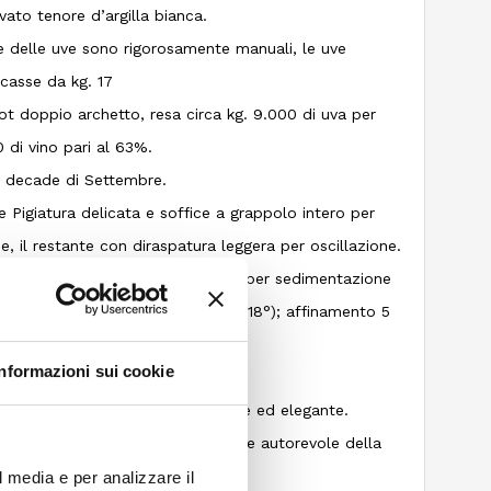
evato tenore d’argilla bianca.
 delle uve sono rigorosamente manuali, le uve
casse da kg. 17
t doppio archetto, resa circa kg. 9.000 di uva per
0 di vino pari al 63%.
 decade di Settembre.
Pigiatura delicata e soffice a grappolo intero per
, il restante con diraspatura leggera per oscillazione.
collo di vinificazione: sfecciatura per sedimentazione
a a temperatura controllata (14°/18°); affinamento 5
Informazioni sui cookie
o e scintillante.
, canditi ed agrumi, minerale fine ed elegante.
ssiva, in bocca appare lo spessore autorevole della
l media e per analizzare il