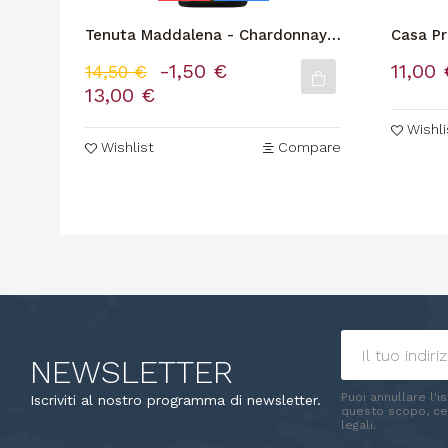
Tenuta Maddalena - Chardonnay
Casa P
"D'alloro" Alto Mincio
Demetr
-1,50 €
11,00 
14,50 €
13,00 €
Wishli
Wishlist
Compare
NEWSLETTER
Puoi annullare l'i
Iscriviti al nostro programma di newsletter.
questo scopo, cer
legali.