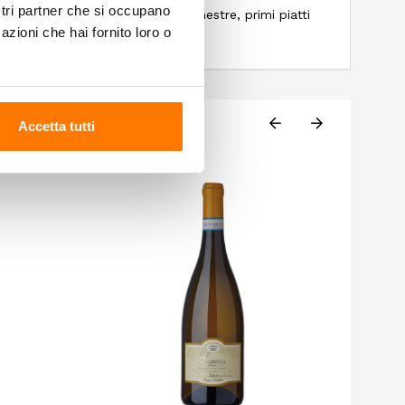
ostri partner che si occupano
pesce, sia di lago che di mare, minestre, primi piatti
azioni che hai fornito loro o
i bianche con intingoli.
Accetta tutti