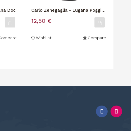
gana Doc
Carlo Zenegaglia - Lugana Poggio
Cere
Valletta
12,50 €
14,
Compare
Wishlist
Compare
Wi