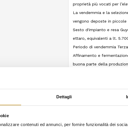
proprietà più vocati per l’el
La vendemmia e la selezione
vengono deposte in piccole 
Sesto d'impianto e resa Guyo
ettaro, equivalenti a lt. 5.70
Periodo di vendemmia Terza
Affinamento e fermentazione 
buona parte della produzione
In seguito un rigoroso proto
naturale, fermentazione lent
mesi su fecce e lieviti fini.
Dettagli
Colore Giallo paglierino chiar
Naso Appaiono note esotiche
ookie
Bocca Diffusa finezza espre
tipicità, caldo e persistente.
nalizzare contenuti ed annunci, per fornire funzionalità dei socia