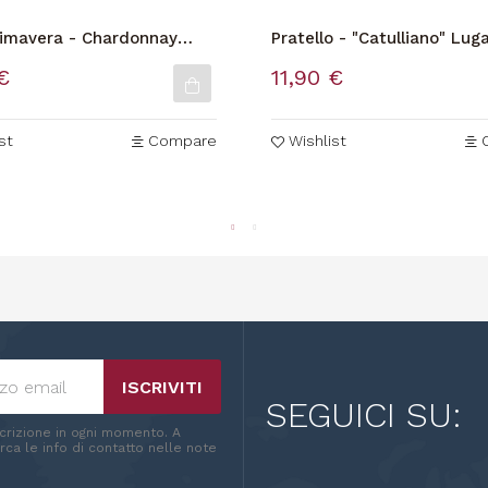
rimavera - Chardonnay
Pratello - "Catulliano" Lu
a Garda doc
€
11,90 €
st
Compare
Wishlist
ISCRIVITI
SEGUICI SU:
scrizione in ogni momento. A
ca le info di contatto nelle note