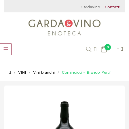
GardaVino
Contatti
0
navigazione
☰
IT
Toggle
VINI
Vini bianchi
Comincioli - Bianco Perli'