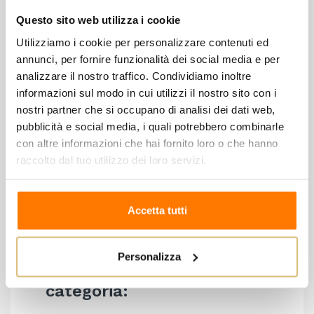
Grado alcolico: 12 %Vol
Questo sito web utilizza i cookie
Utilizziamo i cookie per personalizzare contenuti ed
Premi e Riconoscimenti
annunci, per fornire funzionalità dei social media e per
analizzare il nostro traffico. Condividiamo inoltre
MEDAGLIA DI BRONZO DECANTER 2016 – 86 PUNTI
informazioni sul modo in cui utilizzi il nostro sito con i
SEAL OF APPROVAL AWC VIENNA 2016
nostri partner che si occupano di analisi dei dati web,
MEDAGLIA D’ORO AWC VIENNA 2015
pubblicità e social media, i quali potrebbero combinarle
con altre informazioni che hai fornito loro o che hanno
MEDAGLIA D’ARGENTO AWC VIENNA 2014
raccolto dal tuo utilizzo dei loro servizi.
1° CLASSIFICATO SELEZIONE VINI BIANCHI ITALIANI
– ITALIANA SOMMELIER 2009
Accetta tutti
Personalizza
8 altri prodotti della stessa
categoria: