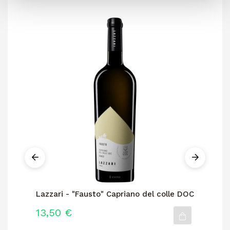
Lazzari - "Fausto" Capriano del colle DOC
La
13,50 €
16