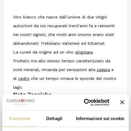
Vino bianco che nasce dall’unione di due vitigni
autoctoni da noi recuperati trent’anni fa e reinseriti
nei nostri vigneti, che molti anni orsono erano stati
abbandonati: Trebbiano Valtenesi ed Erbamat.
La cuveé da origine ad un vino
singolare
.
Fruttato ma allo stesso tempo caratterizzato da
note minerali, rimanda per sensazioni alla
zagara
e
al
cedro
che un tempo ornava le sponde del nostro
lago.
Note Tecniche
Annata: 2020
Denominazione: Vino bianco
Consenso
Dettagli
Informazioni sui cookie
Uvaggio: Trebbiano Valtenesi, Erbamat
Affinamento: In botti di acciaio inox