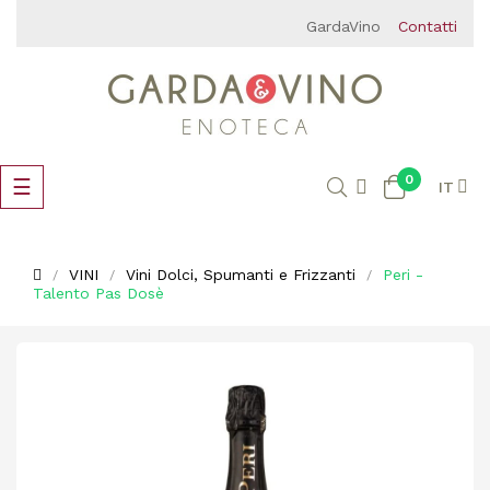
GardaVino
Contatti
0
navigazione
☰
IT
Toggle
VINI
Vini Dolci, Spumanti e Frizzanti
Peri -
Talento Pas Dosè