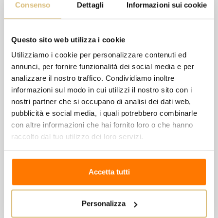
Consenso
Dettagli
Informazioni sui cookie
che trasformano lo zucchero residuo in alcool e in
anidride carbonica naturale: il perlage.
Questo sito web utilizza i cookie
Temperatura di servizio consigliata 8°C
Utilizziamo i cookie per personalizzare contenuti ed
NOTE DEGUSTATIVE Un vino asciutto, dalla bolla
annunci, per fornire funzionalità dei social media e per
importante e persistente. I quasi 5 anni di
analizzare il nostro traffico. Condividiamo inoltre
affinamento rendono il vino morbido, strutturato ed
informazioni sul modo in cui utilizzi il nostro sito con i
elegante. Un bouquet vivace e pieno, ricco,
nostri partner che si occupano di analisi dei dati web,
pubblicità e social media, i quali potrebbero combinarle
armonico e persistente, con note di nocciola e
con altre informazioni che hai fornito loro o che hanno
frutta secca.
raccolto dal tuo utilizzo dei loro servizi.
Al palato decisamente secco, sapido, fresco, con
sentori di pesca, albicocca e mela gialla.
Accetta tutti
ABBINAMENTI Si abbina perfettamente con piatti
mare, ideale con i crudi di mare, ottimo con
antipasti
Personalizza