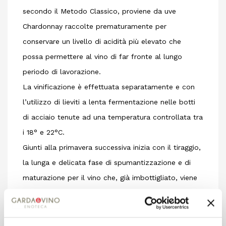
secondo il Metodo Classico, proviene da uve
Chardonnay raccolte prematuramente per
conservare un livello di acidità più elevato che
possa permettere al vino di far fronte al lungo
periodo di lavorazione.
La vinificazione è effettuata separatamente e con
l’utilizzo di lieviti a lenta fermentazione nelle botti
di acciaio tenute ad una temperatura controllata tra
i 18° e 22°C.
Giunti alla primavera successiva inizia con il tiraggio,
la lunga e delicata fase di spumantizzazione e di
maturazione per il vino che, già imbottigliato, viene
messo a riposo in cataste tenute al buio degli
ambienti della cantina. La temperatura costante di
11°-12°C favorisce il lento lavoro dei lieviti selezionati