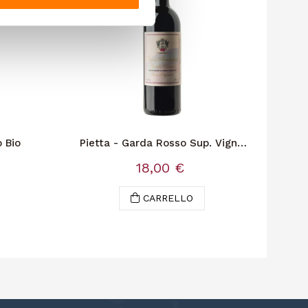
o Bio
Pietta - Garda Rosso Sup. Vigna
Il 
Arc.
18,00 €
CARRELLO