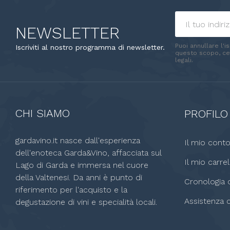
NEWSLETTER
Puoi annullare l'i
Iscriviti al nostro programma di newsletter.
questo scopo, cer
legali.
CHI SIAMO
PROFILO
gardavino.it nasce dall'esperienza
Il mio cont
dell'enoteca Garda&Vino, affacciata sul
Il mio carrel
Lago di Garda e immersa nel cuore
della Valtenesi. Da anni è punto di
Cronologia o
riferimento per l'acquisto e la
Assistenza c
degustazione di vini e specialità locali.