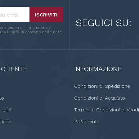
ISCRIVITI
SEGUICI SU:
scrizione in ogni momento. A
ca le info di contatto nelle note
 CLIENTE
INFORMAZIONE
o
Condizioni di Spedizione
lo
Condizioni di Acquisto
rdini
Termini e Condizioni di Vendi
lienti
Pagamenti