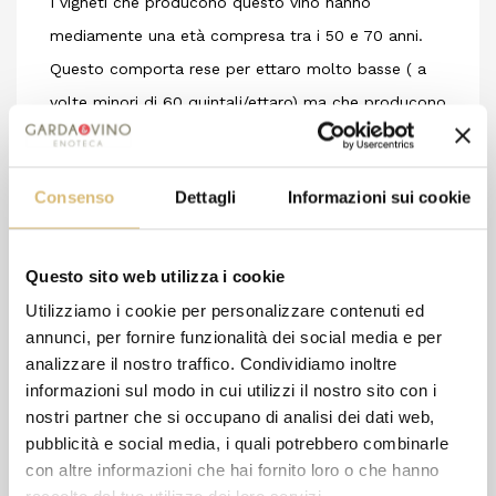
I vigneti che producono questo vino hanno
mediamente una età compresa tra i 50 e 70 anni.
Questo comporta rese per ettaro molto basse ( a
volte minori di 60 quintali/ettaro) ma che producono
un vino di grande finezza e intensità.
Colore rosso rubino intenso con profumi di
Consenso
Dettagli
Informazioni sui cookie
confettura e ciliegie mature.
Premiato con il riconoscimento “d’eccellenza” e
medaglia d’oro annata 2018 Attualmente in vendita
Questo sito web utilizza i cookie
l’annata 2021 con affinamento di 1 anno e ½ in
Utilizziamo i cookie per personalizzare contenuti ed
anfora di terracotta NON trattata
annunci, per fornire funzionalità dei social media e per
analizzare il nostro traffico. Condividiamo inoltre
informazioni sul modo in cui utilizzi il nostro sito con i
nostri partner che si occupano di analisi dei dati web,
8 altri prodotti della stessa
pubblicità e social media, i quali potrebbero combinarle
categoria:
con altre informazioni che hai fornito loro o che hanno