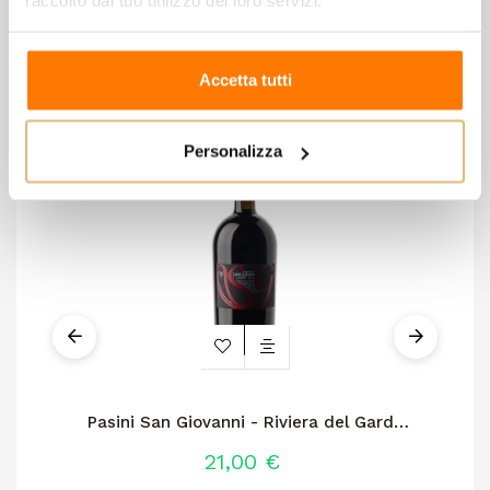
raccolto dal tuo utilizzo dei loro servizi.
Accetta tutti
Personalizza
Pasini San Giovanni - Riviera del Garda
L
Classico DOC "San Gioan i...
21,00 €