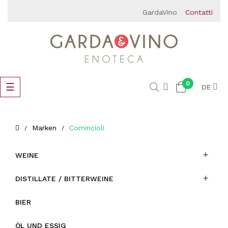
GardaVino
Contatti
0
Umschalten
☰
DE
der
Navigation
Marken
Comincioli

WEINE

DISTILLATE / BITTERWEINE
BIER
ÖL UND ESSIG