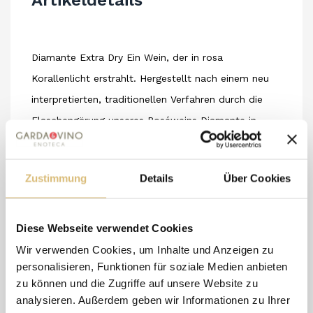
Artikeldetails
Diamante Extra Dry Ein Wein, der in rosa
Korallenlicht erstrahlt. Hergestellt nach einem neu
interpretierten, traditionellen Verfahren durch die
Flaschengärung unseres Roséweins Diamante in
Kombination mit seinem Most, ohne zugesetzten
Zucker und Hefe.
Zustimmung
Details
Über Cookies
Romantischer Wein für märchenhafte Anlässe.
Enthüllt Noten von Jasmin und weißem Pfirsich.
Bezeichnung: Vino Spumante Extra Dry Rosato
Diese Webseite verwendet Cookies
Rebsorten: Groppello, Sangiovese, Marzemino,
Wir verwenden Cookies, um Inhalte und Anzeigen zu
personalisieren, Funktionen für soziale Medien anbieten
Barbera
zu können und die Zugriffe auf unsere Website zu
Reifung: In Edelstahltanks
analysieren. Außerdem geben wir Informationen zu Ihrer
Alkoholgehalt: 12,5%Vol