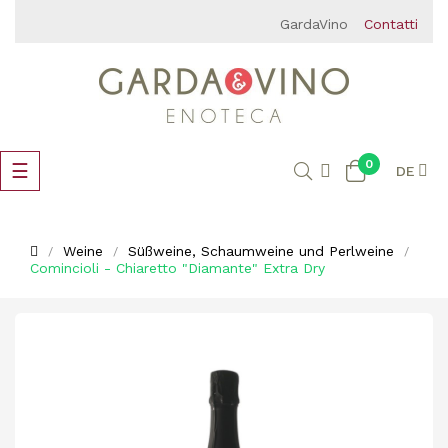
GardaVino
Contatti
0
Umschalten
☰
DE
der
Navigation
Weine
Süßweine, Schaumweine und Perlweine
Comincioli - Chiaretto "Diamante" Extra Dry