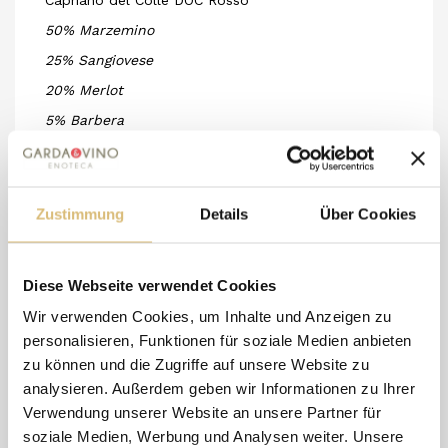
Capriano del Colle DOC Rosso
50% Marzemino
25% Sangiovese
20% Merlot
5% Barbera
Adagio als einzige Zeit, um den Wein
kennenzulernen, so nah und unser, dass es das
Wiederholen von zwei Generationen verdient:
Da
rio
Zustimmung
Details
Über Cookies
und
Gio
vanni,
Da
vide und
Gio
rdano. ب der
traditionellste Wein der Familie, wird seit vier
Diese Webseite verwendet Cookies
Generationen produziert und gehört zur
Wir verwenden Cookies, um Inhalte und Anzeigen zu
Bezeichnung Capriano del Colle.
personalisieren, Funktionen für soziale Medien anbieten
Reift 18 Monate in traditionellen Betontanks
zu können und die Zugriffe auf unsere Website zu
analysieren. Außerdem geben wir Informationen zu Ihrer
Verwendung unserer Website an unsere Partner für
soziale Medien, Werbung und Analysen weiter. Unsere