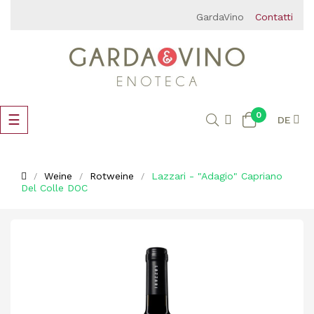
GardaVino
Contatti
0
Umschalten
☰
DE
der
Navigation
Weine
Rotweine
Lazzari - "Adagio" Capriano
Del Colle DOC