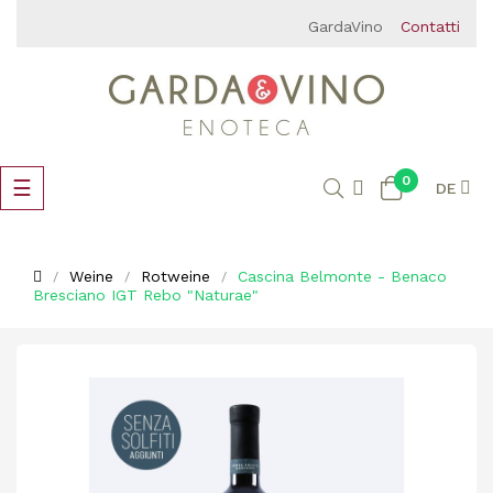
GardaVino
Contatti
0
Umschalten
☰
DE
der
Navigation
Weine
Rotweine
Cascina Belmonte - Benaco
Bresciano IGT Rebo "Naturae"