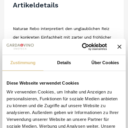
Artikeldetails
Naturae Rebo interpretiert den unglaublichen Reiz
der konkreten Einfachheit mit zarter und fröhlicher
Offenheit.
Picknick im Freien im Frühling, schattige Terrassen im
Zustimmung
Details
Über Cookies
Sommer, Tische mit Freunden im Herbst und Winter.
TECHNISCHE NOTIZEN
Bezeichnung: Benaco Bresciano Rebo IGT
Diese Webseite verwendet Cookies
Reifung: In Edelstahltanks und Flasche.
Wir verwenden Cookies, um Inhalte und Anzeigen zu
Wein ohne zugesetzte Sulfite.
personalisieren, Funktionen für soziale Medien anbieten
zu können und die Zugriffe auf unsere Website zu
Rebsorte: Rebo
analysieren. Außerdem geben wir Informationen zu Ihrer
Verwendung unserer Website an unsere Partner für
soziale Medien, Werbung und Analysen weiter. Unsere