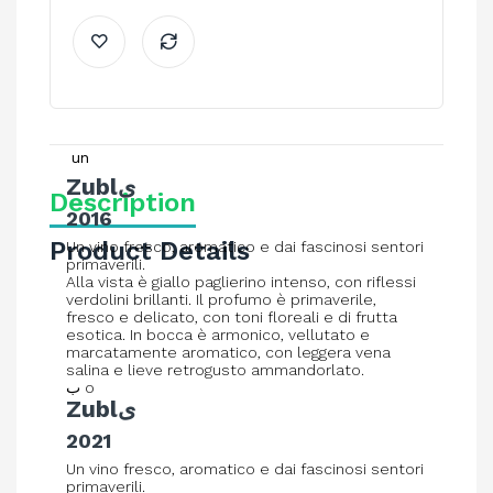
un
Zublى
Description
2016
Product Details
Un vino fresco, aromatico e dai fascinosi sentori
primaverili.
Alla vista è giallo paglierino intenso, con riflessi
verdolini brillanti. Il profumo è primaverile,
fresco e delicato, con toni floreali e di frutta
esotica. In bocca è armonico, vellutato e
marcatamente aromatico, con leggera vena
salina e lieve retrogusto ammandorlato.
ب o
Zublى
2021
Un vino fresco, aromatico e dai fascinosi sentori
primaverili.