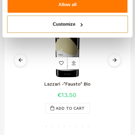
Allow all
Customize
Lazzari -"Fausto" Bio
Mo
€13.50
ADD TO CART