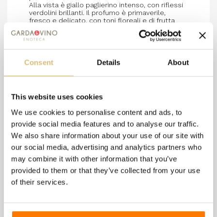
Alla vista è giallo paglierino intenso, con riflessi
verdolini brillanti. Il profumo è primaverile,
fresco e delicato, con toni floreali e di frutta
esotica. In bocca è armonico, vellutato e
marcatamente aromatico, con leggera vena
salina e lieve retrogusto ammandorlato.
ب ottimo con carni bianche e pesce di lago,
particolarmente indicato per piatti a base di
Consent
Details
About
carciofi e asparagi, e assai gradevole come
aperitivo.
ttimo con carni bianche e pesce di lago,
particolarmente indicato per piatti a base di
This website uses cookies
carciofi e asparagi, e assai gradevole
We use cookies to personalise content and ads, to
provide social media features and to analyse our traffic.
We also share information about your use of our site with
8 other products in the
our social media, advertising and analytics partners who
same category:
may combine it with other information that you’ve
provided to them or that they’ve collected from your use
of their services.