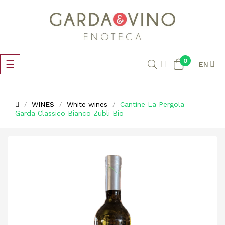
0
Toggle
☰
EN
navigation
WINES
White wines
Cantine La Pergola -
Garda Classico Bianco Zubli Bio