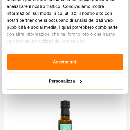
morenico che esalta nell’olio la fragranza del gusto
analizzare il nostro traffico. Condividiamo inoltre
fruttato. E’ un olio fresco non pesante, che si sposa
informazioni sul modo in cui utilizzi il nostro sito con i
sapientemente con ogni tipo di piatto; dalla
nostri partner che si occupano di analisi dei dati web,
semplice insalata o spaghetti “
made in Italy
” sino al
pubblicità e social media, i quali potrebbero combinarle
con altre informazioni che hai fornito loro o che hanno
più complesso pesce di lago o mare.
raccolto dal tuo utilizzo dei loro servizi.
8 altri prodotti della stessa
Accetta tutti
categoria:
Personalizza