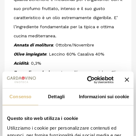
suo profumo fruttato, intenso e il suo gusto
caratteristico è un olio estremamente digeribile. E’
l’ingrediente fondamentale per la tipica e ottima
cucina mediterranea.
Annata di molitura
: Ottobre/Novembre
Olive impiegate
: Leccino 60% Casaliva 40%
Acidità
: 0,3%
Zona di produzione
: Le colline moreniche. Clima
temperato caldo con inverni miti ed estati calde che
danno all’olio extravergine quei profumi e sapori
Consenso
Dettagli
Informazioni sui cookie
salati.
Resa in olio
: 12% circa.
Le prelibate caratteristiche organolettiche dell’olio
Questo sito web utilizza i cookie
extravergine d’oliva vengono ricavate dal terreno
Utilizziamo i cookie per personalizzare contenuti ed
annunci, per fornire funzionalità dei social media e per