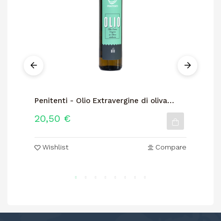
Penitenti - Olio Extravergine di oliva
Ca
Biologico
co
20,50 €
2
Wishlist
Compare