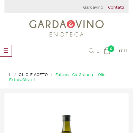
GardaVino
Contatti
0
navigazione
☰
IT
Toggle
OLIO E ACETO
Fattoria Ca Granda - Olio
Extrav.Oliva 1