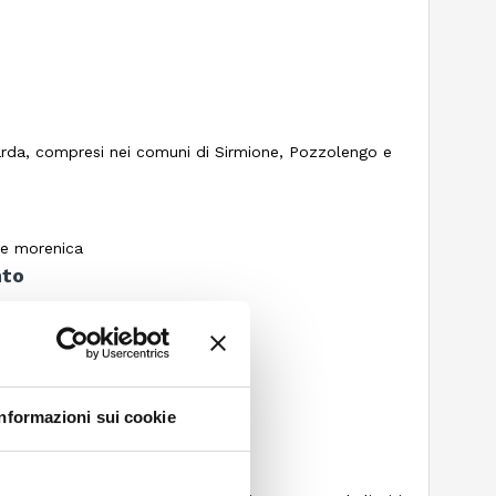
arda, compresi nei comuni di Sirmione, Pozzolengo e
ine morenica
nto
e/ha
Informazioni sui cookie
ttembre