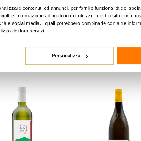
Pressatura soffice delle uve
nalizzare contenuti ed annunci, per fornire funzionalità dei socia
selezionati che lavorano a 1
inoltre informazioni sul modo in cui utilizzi il nostro sito con i n
Affinamento
icità e social media, i quali potrebbero combinarle con altre inform
In vasche di acciaio inossida
lizzo dei loro servizi.
affinamento in bottiglia di al
Personalizza
egoria: