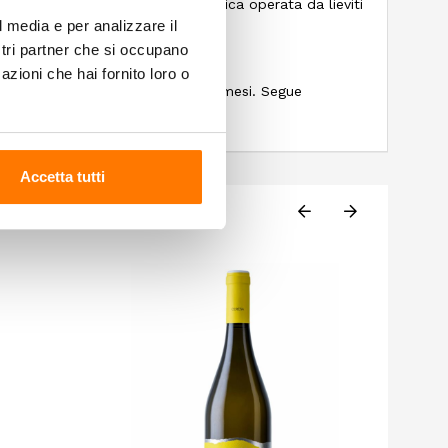
 e successiva fermentazione alcolica operata da lieviti
l media e per analizzare il
6 ° per due settimane
ostri partner che si occupano
azioni che hai fornito loro o
bile a contatto con i lieviti per 3 mesi. Segue
tri 2 mesi
Accetta tutti