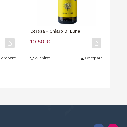
Ceresa - Chiaro Di Luna
Tenu
10,50 €
13,
Compare
Wishlist
Compare
Wi