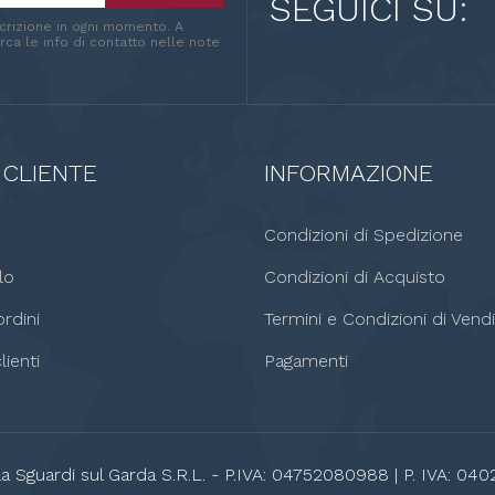
SEGUICI SU:
scrizione in ogni momento. A
ca le info di contatto nelle note
 CLIENTE
INFORMAZIONE
o
Condizioni di Spedizione
lo
Condizioni di Acquisto
rdini
Termini e Condizioni di Vendi
lienti
Pagamenti
a Sguardi sul Garda S.R.L. - P.IVA: 04752080988 | P. IVA: 040