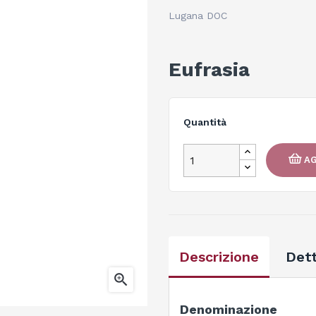
Lugana DOC
Eufrasia
Quantità
AG
Descrizione
Dett

Denominazione