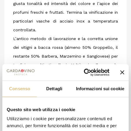
giusta tonalità ed intensità del colore e l’apice dei
profumi freschi e fruttati. Termina la vinificazione in
particolari vasche di acciaio inox a temperatura
controllata.
L’antico metodo di lavorazione e la corretta unione
dei vitigni a bacca rossa (almeno 50% Groppello, il
restante 50% Barbera, Marzemino e Sangiovese) per
tradizione coltivati nella in Valtènesi sulla sponda
occidentale del Lago di Garda su terreni di origine
morenica, fanno del Chiaretto un vino unico ed
Consenso
Dettagli
Informazioni sui cookie
esemplare, delicato in tutti i suoi aspetti: dal colore
rosato con riflessi violetti, al gradevole bouquet,
fino al sapore morbido, deciso, leggermente acidulo
Questo sito web utilizza i cookie
e salato.
Utilizziamo i cookie per personalizzare contenuti ed
annunci, per fornire funzionalità dei social media e per
Esprime al meglio le sue qualità pochi mesi dopo la