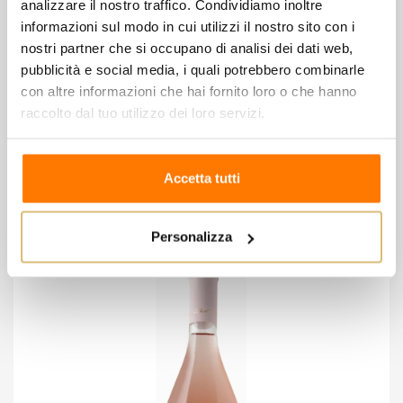
analizzare il nostro traffico. Condividiamo inoltre
vendemmia.
informazioni sul modo in cui utilizzi il nostro sito con i
Servito ad una temperatura di 9/10 C° è un ottimo
nostri partner che si occupano di analisi dei dati web,
accompagnamento per primi piatti leggeri, antipasti
pubblicità e social media, i quali potrebbero combinarle
con altre informazioni che hai fornito loro o che hanno
di mare, pesce di lago, carni bianche e pizza.
raccolto dal tuo utilizzo dei loro servizi.
8 altri prodotti della stessa
Accetta tutti
categoria:
Personalizza